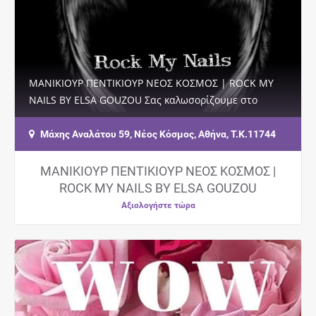
ΜΑΝΙΚΙΟΥΡ ΠΕΝΤΙΚΙΟΥΡ ΝΕΟΣ ΚΟΣΜΟΣ | ROCK MY
NAILS BY ELSA GOUZOU Σας καλωσορίζουμε στο
κατάστημα ROCK MY NAILS BY ELSA GOUZOU στο Νέο
Κόσμο…
Μάχης Αναλάτου 59, Νέος Κόσμος, Αθήνα, Τ.Κ.11744
ΜΑΝΙΚΙΟΥΡ ΠΕΝΤΙΚΙΟΥΡ ΝΕΟΣ ΚΟΣΜΟΣ |
ROCK MY NAILS BY ELSA GOUZOU
Αξιολογήστε τώρα