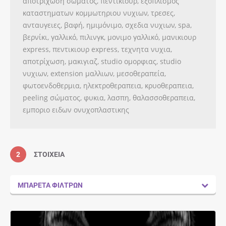
αποτριχωση σωματος, πεντικιουρ, εξοπλισμος
καταστηματων κομμωτηριου νυχιων, τρεσες,
ανταυγειες, βαφή, ημιμόνιμο, σχεδια νυχιων, spa,
βερνίκι, γαλλικό, πιλινγκ, μονιμο γαλλικό, μανικιουρ
express, πεντικιουρ express, τεχνητα νυχια,
αποτρίχωση, μακιγιαζ, studio ομορφιας, studio
νυχιων, extension μαλλιων, μεσοθεραπεία,
φωτοενδοθερμια, ηλεκτροθεραπεια, κρυοθεραπεια,
peeling σώματος, φυκια, λασπη, θαλασσοθεραπεια,
εμποριο ειδων ονυχοπλαστικης
2
ΣΤΟΙΧΕΊΑ
ΜΠΑΡΈΤΑ ΦΊΛΤΡΩΝ