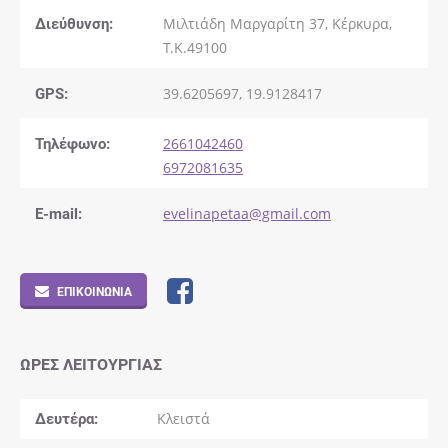
Διεύθυνση:
Μιλτιάδη Μαργαρίτη 37, Κέρκυρα,
Τ.Κ.49100
GPS:
39.6205697, 19.9128417
Τηλέφωνο:
2661042460
6972081635
E-mail:
evelinapetaa@gmail.com
ΕΠΙΚΟΙΝΩΝΊΑ
ΏΡΕΣ ΛΕΙΤΟΥΡΓΊΑΣ
Δευτέρα
Κλειστά