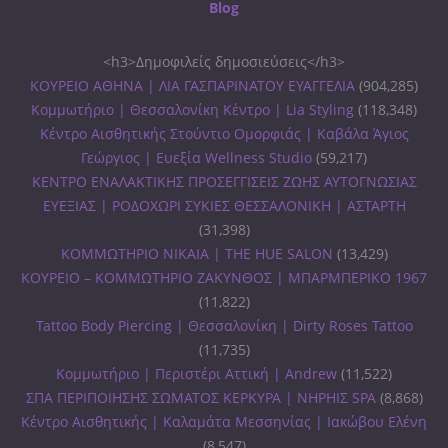
Blog
<h3>Δημοφιλείς δημοσιεύσεις</h3>
ΚΟΥΡΕΙΟ ΑΘΗΝΑ | ΛΙΑ ΓΑΣΠΑΡΙΝΑΤΟΥ ΕΥΑΓΓΕΛΙΑ
(904,285)
Κομμωτήριο | Θεσσαλονίκη Κέντρο | Lia Styling
(118,348)
Κέντρο Αισθητικής Στούντιο Ομορφιάς | Καβάλα Άγιος
Γεώργιος | Ευεξία Wellness Studio
(59,217)
ΚΕΝΤΡΟ ΕΝΑΛΑΚΤΙΚΗΣ ΠΡΟΣΕΓΓΙΣΕΙΣ ΖΩΗΣ ΑΥΤΟΓΝΩΣΙΑΣ
ΕΥΕΞΙΑΣ | ΡΟΔΟΧΩΡΙ ΣΥΚΙΕΣ ΘΕΣΣΑΛΟΝΙΚΗ | ΑΣΤΑΡΤΗ
(31,398)
ΚΟΜΜΩΤΗΡΙΟ ΝΙΚΑΙΑ | THE HUE SALON
(13,429)
ΚΟΥΡΕΙΟ – ΚΟΜΜΩΤΗΡΙΟ ΖΑΚΥΝΘΟΣ | ΜΠΑΡΜΠΕΡΙΚΟ 1967
(11,822)
Tattoo Body Piercing | Θεσσαλονίκη | Dirty Roses Tattoo
(11,735)
Κομμωτήριο | Περιστέρι Αττική | Andrew
(11,522)
ΣΠΑ ΠΕΡΙΠΟΙΗΣΗΣ ΣΩΜΑΤΟΣ ΚΕΡΚΥΡΑ | ΝΗΡΗΙΣ SPA
(8,868)
Κέντρο Αισθητικής | Καλαμάτα Μεσσηνίας | Ιακώβου Ελένη
(8,547)