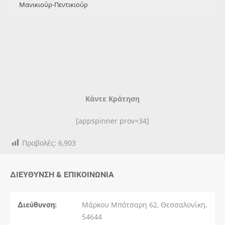
Μανικιούρ-Πεντικιούρ
Υπηρεσία
Διάρκεια
Τιμή
Χρώμα
30΄
€
Σχήμα και χρώμα
30΄
€
Θεραπεία παραφίνης
30΄
€
Ημιμόνιμο manicure
30΄
€
Γαλλικό Manicure
30΄
€
Strass / Design
30΄
€
Κάντε Κράτηση
[appspinner prov=34]
Προβολές:
6,903
ΔΙΕΎΘΥΝΣΗ & ΕΠΙΚΟΙΝΩΝΊΑ
Διεύθυνση:
Μάρκου Μπότσαρη 62, Θεσσαλονίκη,
54644