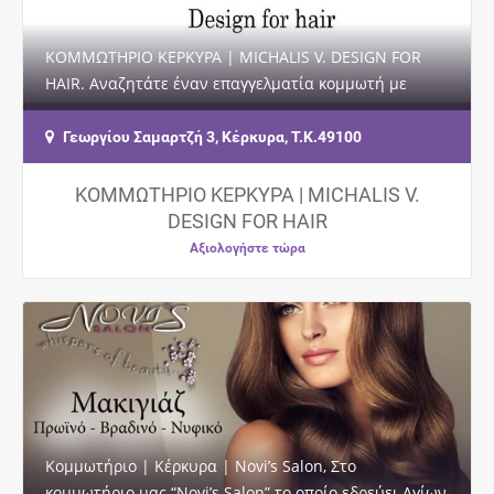
ΚΟΜΜΩΤΗΡΙΟ ΚΕΡΚΥΡΑ | MICHALIS V. DESIGN FOR
HAIR. Αναζητάτε έναν επαγγελματία κομμωτή με
ειδίκευση σε θέματα ομορφιάς και περιποίησης των…
Γεωργίου Σαμαρτζή 3, Κέρκυρα, Τ.Κ.49100
ΚΟΜΜΩΤΗΡΙΟ ΚΕΡΚΥΡΑ | MICHALIS V.
DESIGN FOR HAIR
Αξιολογήστε τώρα
Κομμωτήριο | Κέρκυρα | Novi’s Salon, Στο
κομμωτήριο μας “Novi’s Salon” το οποίο εδρεύει Αγίων