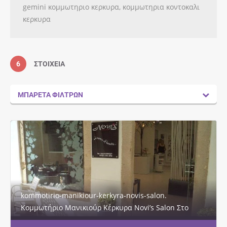
gemini κομμωτηριο κερκυρα, κομμωτηρια κοντοκαλι
κερκυρα
6
ΣΤΟΙΧΕΊΑ
ΜΠΑΡΈΤΑ ΦΊΛΤΡΩΝ
kommotirio-manikiour-kerkyra-novis-salon.
Κομμωτήριο Μανικιούρ Κέρκυρα Novi’s Salon Στο
κομμωτήριο μας “Novi’s Salon” το οποίο…