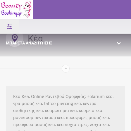
Κέα
ΜΠΑΡΈΤΑ ΑΝΑΖΉΤΗΣΗΣ
Κέα Kea, Online Ραντεβού Ομορφιάς: solarium κεα,
spa-μασάζ κεα, tattoo-piercing κεα, κεντρα
αισθητικης κεα, κομμωτηρια κεα, κουρεια κεα,
μανικιουρ-πεντικιουρ κεα, προσφορες μασαζ κεα,
προσφορα μασαζ κεα, κεα νυχια τιμες, νυχια κεα,