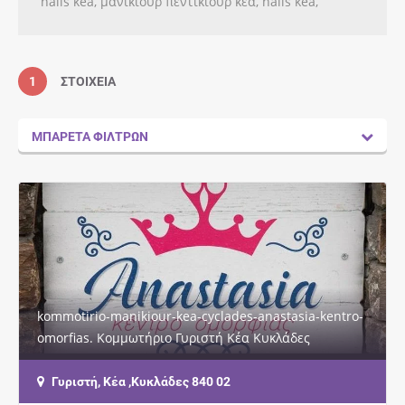
nails kea, μανικιουρ πεντικιουρ κεα, nails kea,
1
ΣΤΟΙΧΕΊΑ
ΜΠΑΡΈΤΑ ΦΊΛΤΡΩΝ
kommotirio-manikiour-kea-cyclades-anastasia-kentro-
omorfias. Κομμωτήριο Γυριστή Κέα Κυκλάδες
Anastasia Κέντρο Ομορφιάς. Στο κέντρο ομορφιάς…
Γυριστή, Κέα ,Κυκλάδες 840 02