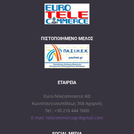
ΠΙΣΤΟΠΟΙΗΜΈΝΟ ΜΈΛΟΣ
ΕΤΑΙΡΕΊΑ
Euro-Telecommerce IKE
Κωνσταντινουπόλεως 358 Αχαρνές
Tel.: +30 210 444 7600
E-mail: telecommercegr@gmail.com
SOCIAL MEDIA