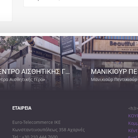
ΚΕΝΤΡΟ ΑΙΣΘΗΤΙΚΗΣ ΓΕΡΑΚΑΣ | THE HOUSE OF BEAUTY-GEORGIA
ντρα Αισθητικής Γέρακας Αττικής
Μανικιούρ Πεντικιούρ
ΕΤΑΙΡΕΊΑ
<h3>
ΚΟΥΡ
Euro-Telecommerce IKE
Κομμ
Κωνσταντινουπόλεως 358 Αχαρνές
Κέντ
Tel.: +30 210 444 7600
Ευεξ