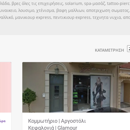
δα, βρες όλες τις επιχειρήσεις, solarium, spa-μασάζ, tattoo-pierc
υναικειο, λουσιμο, χτένισμα, βαφη μαλλιων, αποτριχωση σωματος, 
ο γαλλικό, μανικιουρ express, πεντικιουρ express, τεχνητα νυχια, απ
ΚΑΤΑΜΈΤΡΗΣΗ
Κομμωτήριο | Αργοστόλι Κεφαλονιά | Glamour,
Το κομμωτήριο “GLAMOUR” εδρεύει στο
Αργοστόλι της Κεφαλονιάς. Ακολουθώντας τις
τελευταίες…
Κομμωτήριο | Αργοστόλι
ώρα
Κεφαλονιά | Glamour