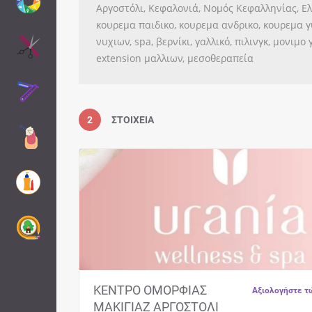
Αργοστόλι, Κεφαλονιά, Νομός Κεφαλληνίας, Ελλά
κουρεμα παιδικο, κουρεμα ανδρικο, κουρεμα γ
νυχιων, spa, βερνίκι, γαλλικό, πιλινγκ, μονιμ
extension μαλλιων, μεσοθεραπεία
2
ΣΤΟΙΧΕΊΑ
ΚΕΝΤΡΟ ΟΜΟΡΦΙΑΣ ΜΑΚΙΓΙΑΖ ΑΡΓΟΣΤΟΛΙ
ΚΕΦΑΛΟΝΙΑ | URANIA WELLNESS & SPA Η κα
Μπαλτσαβιά Ουρανία σας καλωσορίζει σε ένα
σύγχρονο κέντρο…
ΚΕΝΤΡΟ ΟΜΟΡΦΙΑΣ
Αξιολογήστε τ
ΜΑΚΙΓΙΑΖ ΑΡΓΟΣΤΟΛΙ