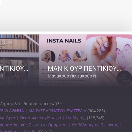
ΜΑΝΙΚΙΟΥΡ ΠΕΝΤΙΚΙΟΥΡ ΠΑΙΑΝΙΑ | BEAUTIFUL PLACE NAILS AND MORE
ΜΑΝΙΚΙΟΥΡ ΠΕΝΤΙΚΙΟΥΡ ΠΕΥΚΑΚΙΑ ΝΕΑ ΙΩΝΙΑ | ΑΙΣΘΗΤΙΚΗ INSTA NAILS
 Παιανία
Μανικιούρ Πεντικιούρ Νέα Ιωνία
Δημοφιλείς δημοσιεύσεις</h3>
ΕΙΟ ΑΘΗΝΑ | ΛΙΑ ΓΑΣΠΑΡΙΝΑΤΟΥ ΕΥΑΓΓΕΛΙΑ
(904,285)
ωτήριο | Θεσσαλονίκη Κέντρο | Lia Styling
(118,348)
ρο Αισθητικής Στούντιο Ομορφιάς | Καβάλα Άγιος Γεώργιος |
ία Wellness Studio
(59,217)