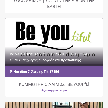
YOGA ΑΛΙΜΟΣ | YOGA IN THE AIR ON THE
EARTH
ΚΟΜΜΩΤΗΡΙΟ ΑΛΙΜΟΣ | BE YOUtiful Το Be Youtiful
είναι ένας χώρος ομορφιάς και προσωπικής
φροντίδας. Σκοπός μας να σας προσφέρουμε ηρεμία,…
Ησιόδου 7, Άλιμος, Τ.Κ.17456
ΚΟΜΜΩΤΗΡΙΟ ΑΛΙΜΟΣ | BE YOUtiful
Αξιολογήστε τώρα