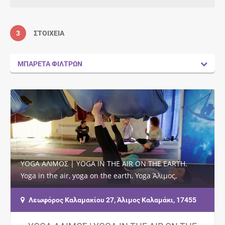
3
ΣΤΟΙΧΕΊΑ
ΜΠΑΡΈΤΑ ΦΊΛΤΡΩΝ
YOGA ΑΛΙΜΟΣ | YOGA IN THE AIR ON THE EARTH.
Yoga in the air, yoga on the earth, Yoga Άλιμος,
Καλαμάκι, Δάφνη, Ιλιούπολη, Γλυφάδα, Βούλα,…
Λεωφόρος Καλαμακίου 27, Άλιμος Καλαμάκι, 17455