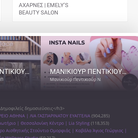
ΑΧΑΡΝΕΣ | EMELY’S
BEAUTY SALON
ΜΑΝΙΚΙΟΥΡ ΠΕΝΤΙΚΙΟΥΡ ΠΑΙΑΝΙΑ | BEAUTIFUL PLACE NAILS AND MORE
ΜΑΝΙΚΙΟΥΡ ΠΕΝΤΙΚΙΟΥΡ ΠΕΥΚΑΚΙΑ ΝΕΑ ΙΩΝΙΑ | ΑΙΣΘΗΤΙΚΗ INSTA NAILS
 Παιανία
Μανικιούρ Πεντικιούρ Νέα Ιωνία
Δημοφιλείς δημοσιεύσεις</h3>
ΕΙΟ ΑΘΗΝΑ | ΛΙΑ ΓΑΣΠΑΡΙΝΑΤΟΥ ΕΥΑΓΓΕΛΙΑ
(904,285)
ωτήριο | Θεσσαλονίκη Κέντρο | Lia Styling
(118,353)
ρο Αισθητικής Στούντιο Ομορφιάς | Καβάλα Άγιος Γεώργιος |
ία Wellness Studio
(59,217)