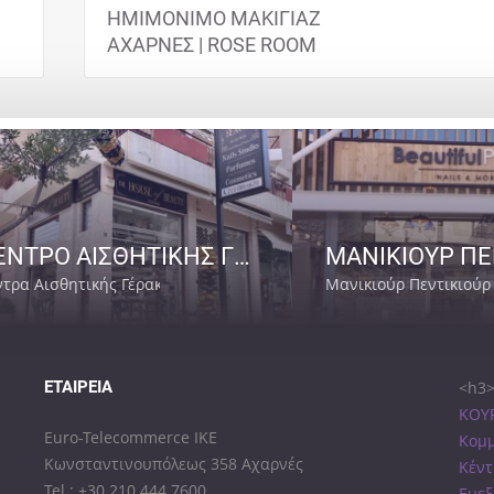
ΗΜΙΜΟΝΙΜΟ ΜΑΚΙΓΙΑΖ
ΑΧΑΡΝΕΣ | ROSE ROOM
ΚΕΝΤΡΟ ΑΙΣΘΗΤΙΚΗΣ ΓΕΡΑΚΑΣ | THE HOUSE OF BEAUTY-GEORGIA
ντρα Αισθητικής Γέρακας Αττικής
Μανικιούρ Πεντικιούρ
ΕΤΑΙΡΕΊΑ
<h3>
ΚΟΥΡ
Euro-Telecommerce IKE
Κομμ
Κωνσταντινουπόλεως 358 Αχαρνές
Κέντ
Tel.: +30 210 444 7600
Ευεξ