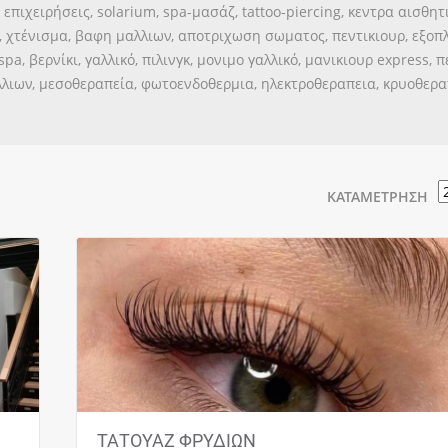
 επιχειρήσεις, solarium, spa-μασάζ, tattoo-piercing, κεντρα αισθη
ο, χτένισμα, βαφη μαλλιων, αποτριχωση σωματος, πεντικιουρ, εξο
pa, βερνίκι, γαλλικό, πιλινγκ, μονιμο γαλλικό, μανικιουρ express, 
αλλιων, μεσοθεραπεία, φωτοενδοθερμια, ηλεκτροθεραπεια, κρυοθερα
ΚΑΤΑΜΈΤΡΗΣΗ
|
ΤΑΤΟΥΑΖ ΦΡΥΔΙΩΝ ΗΜΙΜΟΝΙΜΟ ΜΑΚΙΓΙΑΖ
ο
ΑΧΑΡΝΕΣ | ROSE ROOM Η καταξιωμένη
ς
permanent & make up artist Ράνια Μάρκου σας
καλωσορίζει σε ένα…
ΤΑΤΟΥΑΖ ΦΡΥΔΙΩΝ