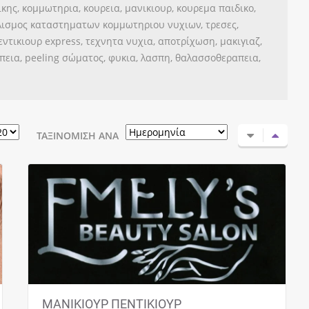
τικης, κομμωτηρια, κουρεια, μανικιουρ, κουρεμα παιδικο,
πλισμος καταστηματων κομμωτηριου νυχιων, τρεσες,
πεντικιουρ express, τεχνητα νυχια, αποτρίχωση, μακιγιαζ,
πεια, peeling σώματος, φυκια, λασπη, θαλασσοθεραπεια,
ΤΑΞΙΝΌΜΙΣΗ ΑΝΆ
ΜΑΝΙΚΙΟΥΡ ΠΕΝΤΙΚΙΟΥΡ ΑΧΑΡΝΕΣ | EMELY’S
BEAUTY SALON Σας καλωσορίζουμε στο
κατάστημα EMELY’S BEAUTY SALON στις
Αχαρνές. Στον όμορφο χώρο μας…
ΜΑΝΙΚΙΟΥΡ ΠΕΝΤΙΚΙΟΥΡ