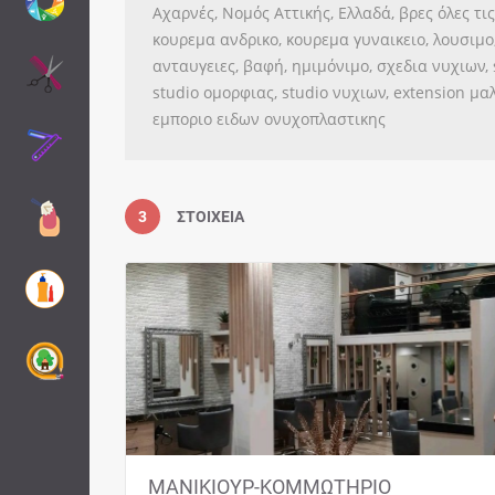
Αχαρνές, Νομός Αττικής, Ελλαδά, βρες όλες τις
κουρεμα ανδρικο, κουρεμα γυναικειο, λουσιμ
ανταυγειες, βαφή, ημιμόνιμο, σχεδια νυχιων, s
studio ομορφιας, studio νυχιων, extension μ
εμποριο ειδων ονυχοπλαστικης
3
ΣΤΟΙΧΕΊΑ
ΜΑΝΙΚΙΟΥΡ-ΚΟΜΜΩΤΗΡΙΟ ΑΧΑΡΝΕΣ ΚΕΝΤΡΟ 
DEMI HAIR AND BEAUTY SALON. Το κομμωτήρι
DEMI HAIR AND BEAUTY SALON λειτουργεί στι
Αχαρνές από το…
ΜΑΝΙΚΙΟΥΡ-ΚΟΜΜΩΤΗΡΙΟ