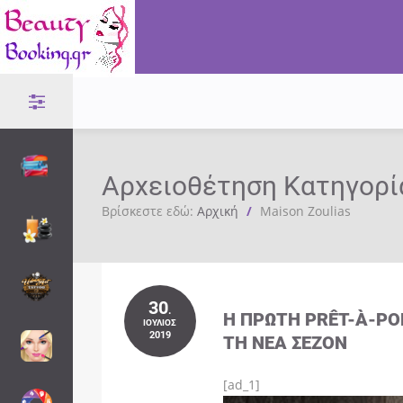
Αρχειοθέτηση Κατηγορί
Βρίσκεστε εδώ:
Αρχική
/
Maison Zoulias
30
.
Η ΠΡΏΤΗ PRÊT-À-PO
ΙΟΎΛΙΟΣ
2019
ΤΗ ΝΈΑ ΣΕΖΌΝ
[ad_1]