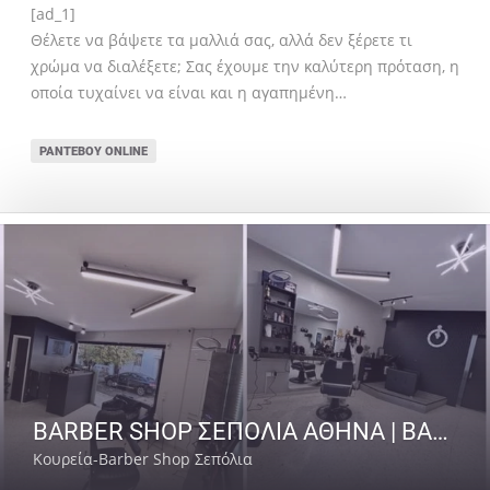
[ad_1]
Θέλετε να βάψετε τα μαλλιά σας, αλλά δεν ξέρετε τι
χρώμα να διαλέξετε; Σας έχουμε την καλύτερη πρόταση, η
οποία τυχαίνει να είναι και η αγαπημένη…
ΡΑΝΤΕΒΟΎ ONLINE
BARBER SHOP ΣΕΠΟΛΙΑ ΑΘΗΝΑ | BARBER SENPAI
Κουρεία-Barber Shop Σεπόλια