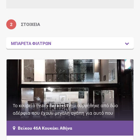
2
ΣΤΟΙΧΕΊΑ
ΜΠΑΡΈΤΑ ΦΊΛΤΡΩΝ
Το κουρείο Peaky Barbers δημιουργήθηκε από δύο
αδέρφια που έχουν μεγάλη αγάπη για αυτό που
κάνουν!!. Θεωρούν ότι ο άντρας δεν πρέπει απλώς…
Βείκου 46Α Κουκάκι Αθήνα