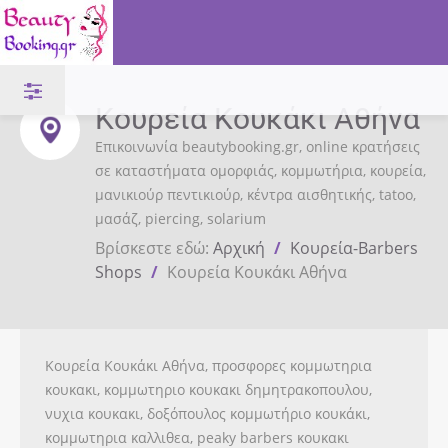
Κουρεία Κουκάκι Αθήνα
Επικοινωνία beautybooking.gr, online κρατήσεις
σε καταστήματα ομορφιάς, κομμωτήρια, κουρεία,
μανικιούρ πεντικιούρ, κέντρα αισθητικής, tatoo,
μασάζ, piercing, solarium
Βρίσκεστε εδώ:
Αρχική
/
Κουρεία-Barbers
Shops
/
Κουρεία Κουκάκι Αθήνα
Κουρεία Κουκάκι Αθήνα, προσφορες κομμωτηρια
κουκακι, κομμωτηριο κουκακι δημητρακοπουλου,
νυχια κουκακι, δοξόπουλος κομμωτήριο κουκάκι,
κομμωτηρια καλλιθεα, peaky barbers κουκακι