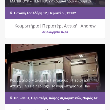
ΜΑΝΙΚΙΟΥΡ – ΠΕΝΤΙΚΙΟΥΡ Κομμωτήριο – Κουρείο
Γυναικείες – Ανδρικές – Παιδικές Κομμώσεις…
Παναγή Τσαλδάρη 12, Περιστέρι, 12132
Κομμωτήριο | Περιστέρι Αττική | Andrew
Αξιολογήστε τώρα
Κομμωτήριο Μανικιούρ Πεντικιούρ | Περιστέρι
Αττική | Gs Hair Lounge, Το κομμωτήριο “Gs Hair
Lounge” εδρεύει στο Περιστέρι στην…
Θηβών 31, Περιστέρι, Λόφος Αξιωματικών, Νομός Αττικής ΤΚ 12136