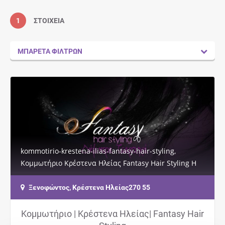
1
ΣΤΟΙΧΕΊΑ
ΜΠΑΡΈΤΑ ΦΊΛΤΡΩΝ
kommotirio-krestena-ilias-fantasy-hair-styling,
Κομμωτήριο Κρέστενα Ηλείας Fantasy Hair Styling Η
πολυετής εμπειρία και εξειδίκευσή μας σας…
Ξενοφώντος, Κρέστενα Ηλείας270 55
Κομμωτήριο | Κρέστενα Ηλείας| Fantasy Hair