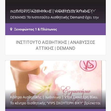
ΙΝΣΤΙΤΟΥΤΟ ΑΙΣΘΗΤΙΚΗΣ | ΑΝΑΒΥΣΣΟΣ ΑΤΤΙΚΗΣ |
DEMAND. Το Ινστιτούτο Αισθητικής Demand έχει την
έδρα του στην Ανάβυσσο Αττικής, στην οδό…
Ξενοφώντος 1 & Πλάτωνος
ΙΝΣΤΙΤΟΥΤΟ ΑΙΣΘΗΤΙΚΗΣ | ΑΝΑΒΥΣΣΟΣ
ΑΤΤΙΚΗΣ | DEMAND
Κέντρο Αισθητικής | Ιωάννινα | V’ips Σκουτέρη Βίκυ,
Το κέντρο αισθητικής “V’IPS ΣΚΟΥΤΕΡΗ ΒΙΚΥ” βρίσκεται
στα…