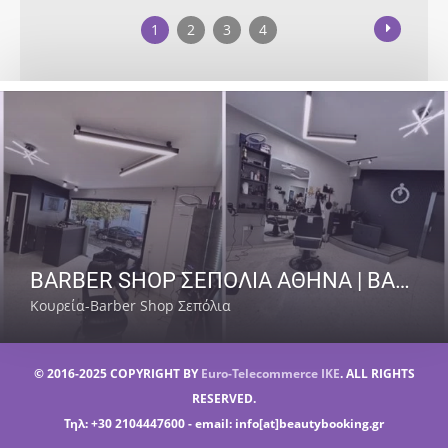
1
2
3
4
BARBER SHOP ΣΕΠΟΛΙΑ ΑΘΗΝΑ | BARBER SENPAI
Κουρεία-Barber Shop Σεπόλια
© 2016-2025 COPYRIGHT BY
Euro-Telecommerce IKE
. ALL RIGHTS
RESERVED.
Τηλ: +30 2104447600 - email: info[at]beautybooking.gr