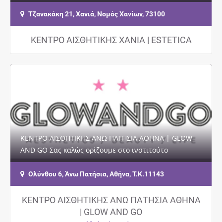
Προσώπου – Σώματος, Μανικιούρ Πεντικιούρ,…
Τζανακάκη 21, Χανιά, Νομός Χανίων, 73100
ΚΕΝΤΡΟ ΑΙΣΘΗΤΙΚΗΣ ΧΑΝΙΑ | ESTETICA
ΚΕΝΤΡΟ ΑΙΣΘΗΤΙΚΗΣ ΑΝΩ ΠΑΤΗΣΙΑ ΑΘΗΝΑ | GLOW
AND GO Σας καλώς ορίζουμε στο ινστιτούτο
αισθητικής GLOWANDGO, έναν χώρο ειδικά
διαμορφωμένο για…
Ολύνθου 6, Άνω Πατήσια, Αθήνα, Τ.Κ.11143
ΚΕΝΤΡΟ ΑΙΣΘΗΤΙΚΗΣ ΑΝΩ ΠΑΤΗΣΙΑ ΑΘΗΝΑ
| GLOW AND GO