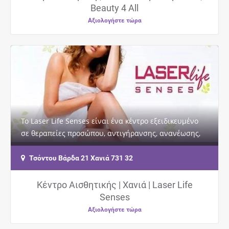
Beauty 4 All
Αξιολογήστε τώρα
Το Laser Life Senses είναι ένα κέντρο εξειδικευμένο
σε θεραπείες προσώπου, αντιγήρανσης, ανανέωσης,
λάμψης καθώς και βαθύ καθαρισμού με τα…
Τσόντου Βάρδα 21 Χανιά 731 32
Κέντρο Αισθητικής | Χανιά | Laser Life
Senses
Αξιολογήστε τώρα