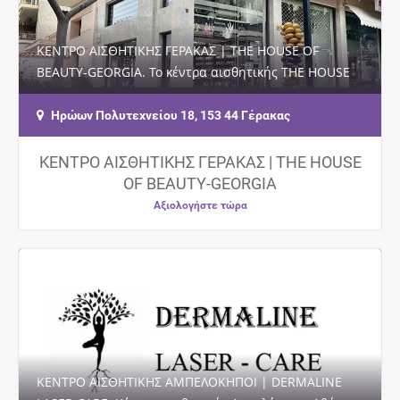
ΚΕΝΤΡΟ ΑΙΣΘΗΤΙΚΗΣ ΓΕΡΑΚΑΣ | THE HOUSE OF
BEAUTY-GEORGIA. Το κέντρα αισθητικής THE HOUSE
OF BEAUTY by GEORGIA στο Γέρακα είναι ένας
όμορφος…
Ηρώων Πολυτεχνείου 18, 153 44 Γέρακας
ΚΕΝΤΡΟ ΑΙΣΘΗΤΙΚΗΣ ΓΕΡΑΚΑΣ | THE HOUSE
OF BEAUTY-GEORGIA
Αξιολογήστε τώρα
ΚΕΝΤΡΟ ΑΙΣΘΗΤΙΚΗΣ ΑΜΠΕΛΟΚΗΠΟΙ | DERMALINE