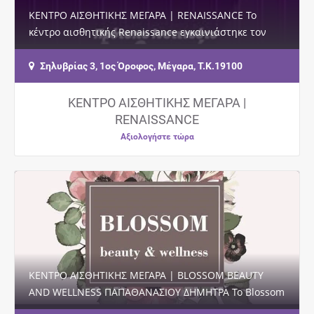
ΚΕΝΤΡΟ ΑΙΣΘΗΤΙΚΗΣ ΜΕΓΑΡΑ | RENAISSANCE Το
κέντρο αισθητικής Renaissance εγκαινιάστηκε τον
Μάρτιο του 1999, δηλαδή μετράει 19 χρόνια…
Σηλυβρίας 3, 1ος Όροφος, Μέγαρα, Τ.Κ.19100
ΚΕΝΤΡΟ ΑΙΣΘΗΤΙΚΗΣ ΜΕΓΑΡΑ |
RENAISSANCE
Αξιολογήστε τώρα
ΚΕΝΤΡΟ ΑΙΣΘΗΤΙΚΗΣ ΜΕΓΑΡΑ | BLOSSOM BEAUTY
AND WELLNESS ΠΑΠΑΘΑΝΑΣΙΟΥ ΔΗΜΗΤΡΑ Το Blossom
Beauty and Wellness είναι ένα σύγχρονο, μοντέρνο