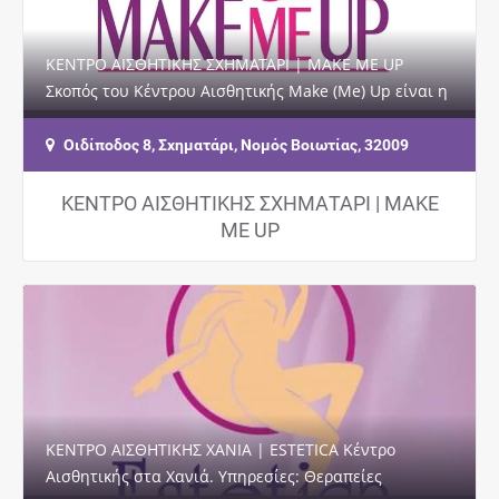
ΚΕΝΤΡΟ ΑΙΣΘΗΤΙΚΗΣ ΣΧΗΜΑΤΑΡΙ | MAKE ME UP
Σκοπός του Κέντρου Αισθητικής Make (Me) Up είναι η
υγεία, η ομορφιά και η ευεξία σας. Υπηρεσίες:…
Οιδίποδος 8, Σχηματάρι, Νομός Βοιωτίας, 32009
ΚΕΝΤΡΟ ΑΙΣΘΗΤΙΚΗΣ ΣΧΗΜΑΤΑΡΙ | MAKE
ME UP
ΚΕΝΤΡΟ ΑΙΣΘΗΤΙΚΗΣ ΧΑΝΙΑ | ESTETICA Κέντρο
Αισθητικής στα Χανιά. Υπηρεσίες: Θεραπείες