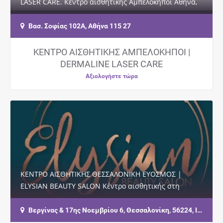
LASER CARE. Κέντρο αισθητικής Αμπελόκηποι Αθήνα,
θεραπείες προσώπου, botox, υαλουρονικό,…
Βασ. Σοφίας 102Α, Αθήνα 115 27
ΚΕΝΤΡΟ ΑΙΣΘΗΤΙΚΗΣ ΑΜΠΕΛΟΚΗΠΟΙ |
DERMALINE LASER CARE
Αξιολογήστε τώρα
ΚΕΝΤΡΟ ΑΙΣΘΗΤΙΚΗΣ ΘΕΣΣΑΛΟΝΙΚΗ ΕΥΟΣΜΟΣ |
ELYSIAN BEAUTY SALON Κέντρο αισθητικής στη
Θεσσαλονίκη με ειδίκευση στο Νυφικό Μακιγιάζ,
τον…
Βεργίνας & 17ης Νοεμβρίου 6, Θεσσαλονίκη, 56224, Ισόγειο, Είσοδος Από Βεργίνας