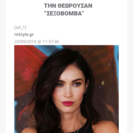
ΤΗΝ ΘΕΩΡΟΎΣΑΝ
“ΣΕΞΟΒΌΜΒΑ”
[ad_1]
InStyle.gr
20/09/2019 @ 11:37:46