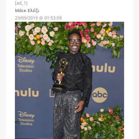
[ad_1]
Instagram
Μάικ Ελέζι
23/09/2019 @ 01:53:09