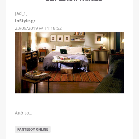
[ad_1]
InStyle.gr
23/09/2019 @ 11:18:52
Από το…
ΡΑΝΤΕΒΟΎ ONLINE