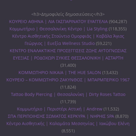
<h3>Δημοφιλείς δημοσιεύσεις</h3>
ΚΟΥΡΕΙΟ ΑΘΗΝΑ | ΛΙΑ ΓΑΣΠΑΡΙΝΑΤΟΥ ΕΥΑΓΓΕΛΙΑ
(904,287)
Κομμωτήριο | Θεσσαλονίκη Κέντρο | Lia Styling
(118,355)
Κέντρο Αισθητικής Στούντιο Ομορφιάς | Καβάλα Άγιος
Γεώργιος | Ευεξία Wellness Studio
(59,221)
ΚΕΝΤΡΟ ΕΝΑΛΑΚΤΙΚΗΣ ΠΡΟΣΕΓΓΙΣΕΙΣ ΖΩΗΣ ΑΥΤΟΓΝΩΣΙΑΣ
ΕΥΕΞΙΑΣ | ΡΟΔΟΧΩΡΙ ΣΥΚΙΕΣ ΘΕΣΣΑΛΟΝΙΚΗ | ΑΣΤΑΡΤΗ
(31,400)
ΚΟΜΜΩΤΗΡΙΟ ΝΙΚΑΙΑ | THE HUE SALON
(13,432)
ΚΟΥΡΕΙΟ – ΚΟΜΜΩΤΗΡΙΟ ΖΑΚΥΝΘΟΣ | ΜΠΑΡΜΠΕΡΙΚΟ 1967
(11,824)
Tattoo Body Piercing | Θεσσαλονίκη | Dirty Roses Tattoo
(11,739)
Κομμωτήριο | Περιστέρι Αττική | Andrew
(11,532)
ΣΠΑ ΠΕΡΙΠΟΙΗΣΗΣ ΣΩΜΑΤΟΣ ΚΕΡΚΥΡΑ | ΝΗΡΗΙΣ SPA
(8,870)
Κέντρο Αισθητικής | Καλαμάτα Μεσσηνίας | Ιακώβου Ελένη
(8,551)