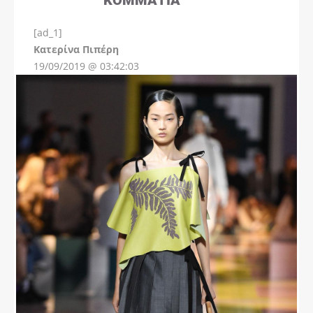
[ad_1]
Instagram
Kατερίνα Πιπέρη
19/09/2019 @ 03:42:03