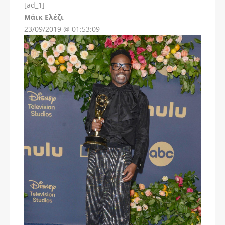
[ad_1]
Instagram
Μάικ Ελέζι
23/09/2019 @ 01:53:09