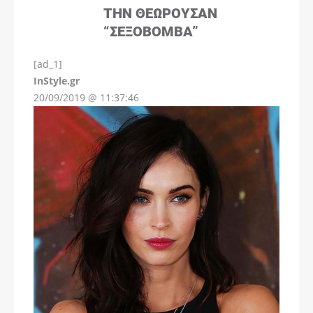
ΤΗΝ ΘΕΩΡΟΎΣΑΝ
“ΣΕΞΟΒΌΜΒΑ”
[ad_1]
InStyle.gr
20/09/2019 @ 11:37:46