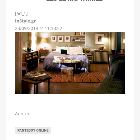
[ad_1]
InStyle.gr
23/09/2019 @ 11:18:52
Από το…
ΡΑΝΤΕΒΟΎ ONLINE