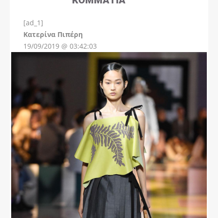
[ad_1]
Instagram
Kατερίνα Πιπέρη
19/09/2019 @ 03:42:03