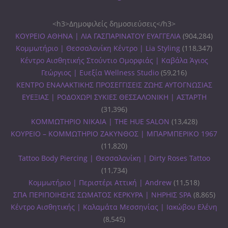
<h3>Δημοφιλείς δημοσιεύσεις</h3>
ΚΟΥΡΕΙΟ ΑΘΗΝΑ | ΛΙΑ ΓΑΣΠΑΡΙΝΑΤΟΥ ΕΥΑΓΓΕΛΙΑ
(904,284)
Κομμωτήριο | Θεσσαλονίκη Κέντρο | Lia Styling
(118,347)
Κέντρο Αισθητικής Στούντιο Ομορφιάς | Καβάλα Άγιος
Γεώργιος | Ευεξία Wellness Studio
(59,216)
ΚΕΝΤΡΟ ΕΝΑΛΑΚΤΙΚΗΣ ΠΡΟΣΕΓΓΙΣΕΙΣ ΖΩΗΣ ΑΥΤΟΓΝΩΣΙΑΣ
ΕΥΕΞΙΑΣ | ΡΟΔΟΧΩΡΙ ΣΥΚΙΕΣ ΘΕΣΣΑΛΟΝΙΚΗ | ΑΣΤΑΡΤΗ
(31,396)
ΚΟΜΜΩΤΗΡΙΟ ΝΙΚΑΙΑ | THE HUE SALON
(13,428)
ΚΟΥΡΕΙΟ – ΚΟΜΜΩΤΗΡΙΟ ΖΑΚΥΝΘΟΣ | ΜΠΑΡΜΠΕΡΙΚΟ 1967
(11,820)
Tattoo Body Piercing | Θεσσαλονίκη | Dirty Roses Tattoo
(11,734)
Κομμωτήριο | Περιστέρι Αττική | Andrew
(11,518)
ΣΠΑ ΠΕΡΙΠΟΙΗΣΗΣ ΣΩΜΑΤΟΣ ΚΕΡΚΥΡΑ | ΝΗΡΗΙΣ SPA
(8,865)
Κέντρο Αισθητικής | Καλαμάτα Μεσσηνίας | Ιακώβου Ελένη
(8,545)