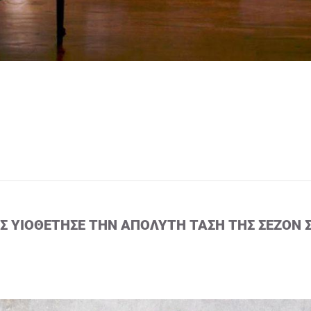
ΙΣ ΥΙΟΘΈΤΗΣΕ ΤΗΝ ΑΠΌΛΥΤΗ ΤΆΣΗ ΤΗΣ ΣΕΖΌΝ 