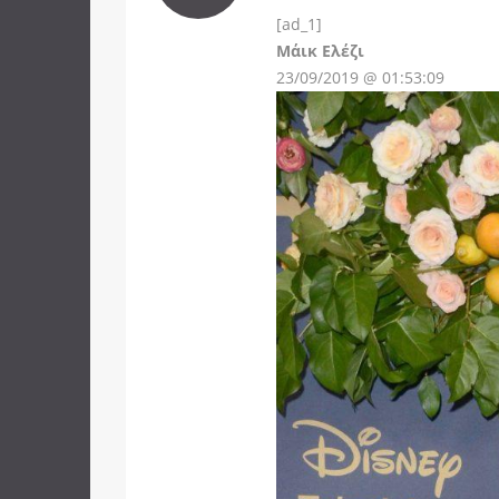
[ad_1]
Instagram
Μάικ Ελέζι
23/09/2019 @ 01:53:09