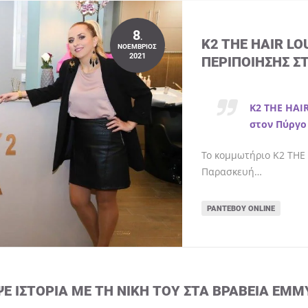
8
.
K2 THE HAIR L
ΝΟΈΜΒΡΙΟΣ
2021
ΠΕΡΙΠΟΊΗΣΗΣ Σ
K2 THE HAI
στον Πύργο
Το κομμωτήριο K2 THE 
Παρασκευή…
ΡΑΝΤΕΒΟΎ ONLINE
ΨΕ ΙΣΤΟΡΊΑ ΜΕ ΤΗ ΝΊΚΗ ΤΟΥ ΣΤΑ ΒΡΑΒΕΊΑ EMM