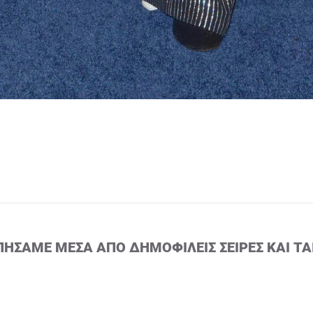
ΠΉΣΑΜΕ ΜΈΣΑ ΑΠΌ ΔΗΜΟΦΙΛΕΊΣ ΣΕΙΡΈΣ ΚΑΙ ΤΑ