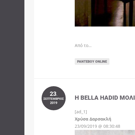
Από το…
ΡΑΝΤΕΒΟΎ ONLINE
23
.
Η BELLA HADID ΜΌΛ
ΣΕΠΤΈΜΒΡΙΟΣ
2019
[ad_1]
Instagram
Χρύσα Δαρσακλή
23/09/2019 @ 08:30:48