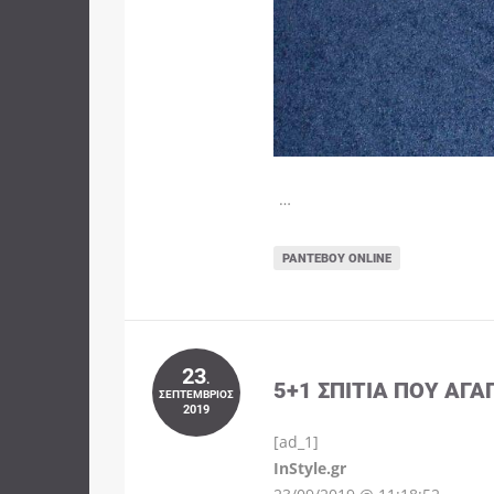
…
ΡΑΝΤΕΒΟΎ ONLINE
23
.
5+1 ΣΠΊΤΙΑ ΠΟΥ ΑΓΑ
ΣΕΠΤΈΜΒΡΙΟΣ
2019
[ad_1]
InStyle.gr