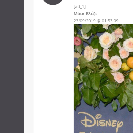
[ad_1]
Instagram
Μάικ Ελέζι
23/09/2019 @ 01:53:09