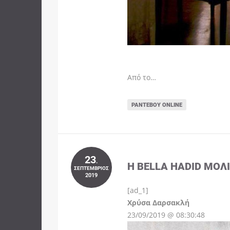
Από το…
ΡΑΝΤΕΒΟΎ ONLINE
23
.
Η BELLA HADID ΜΌΛ
ΣΕΠΤΈΜΒΡΙΟΣ
2019
[ad_1]
Instagram
Χρύσα Δαρσακλή
23/09/2019 @ 08:30:48