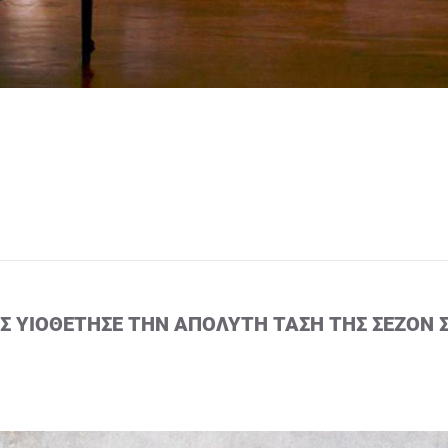
ΙΣ ΥΙΟΘΈΤΗΣΕ ΤΗΝ ΑΠΌΛΥΤΗ ΤΆΣΗ ΤΗΣ ΣΕΖΌΝ 