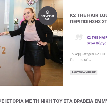
8
.
K2 THE HAIR L
ΝΟΈΜΒΡΙΟΣ
2021
ΠΕΡΙΠΟΊΗΣΗΣ Σ
K2 THE HAI
στον Πύργο
Το κομμωτήριο K2 THE 
Παρασκευή…
ΡΑΝΤΕΒΟΎ ONLINE
ΨΕ ΙΣΤΟΡΊΑ ΜΕ ΤΗ ΝΊΚΗ ΤΟΥ ΣΤΑ ΒΡΑΒΕΊΑ EMM