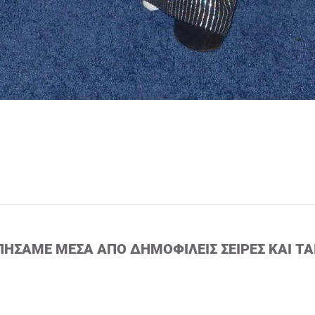
ΠΉΣΑΜΕ ΜΈΣΑ ΑΠΌ ΔΗΜΟΦΙΛΕΊΣ ΣΕΙΡΈΣ ΚΑΙ ΤΑ