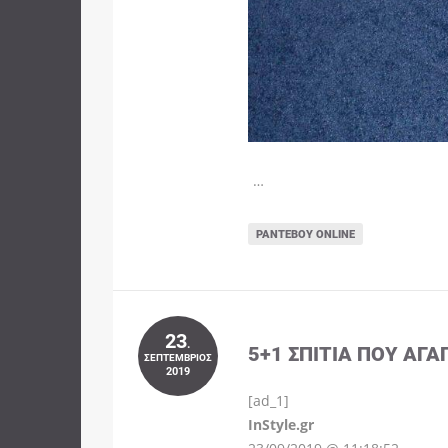
…
ΡΑΝΤΕΒΟΎ ONLINE
23
.
5+1 ΣΠΊΤΙΑ ΠΟΥ ΑΓΑ
ΣΕΠΤΈΜΒΡΙΟΣ
2019
[ad_1]
InStyle.gr