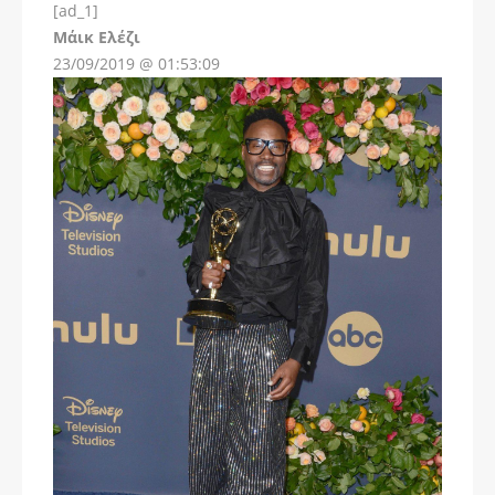
[ad_1]
Instagram
Μάικ Ελέζι
23/09/2019 @ 01:53:09