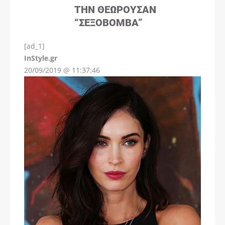
ΤΗΝ ΘΕΩΡΟΎΣΑΝ
“ΣΕΞΟΒΌΜΒΑ”
[ad_1]
InStyle.gr
20/09/2019 @ 11:37:46