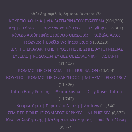
<h3>Δημοφιλείς δημοσιεύσεις</h3>
ΚΟΥΡΕΙΟ ΑΘΗΝΑ | ΛΙΑ ΓΑΣΠΑΡΙΝΑΤΟΥ ΕΥΑΓΓΕΛΙΑ
(904,290)
Κομμωτήριο | Θεσσαλονίκη Κέντρο | Lia Styling
(118,361)
Κέντρο Αισθητικής Στούντιο Ομορφιάς | Καβάλα Άγιος
Γεώργιος | Ευεξία Wellness Studio
(59,223)
ΚΕΝΤΡΟ ΕΝΑΛΑΚΤΙΚΗΣ ΠΡΟΣΕΓΓΙΣΕΙΣ ΖΩΗΣ ΑΥΤΟΓΝΩΣΙΑΣ
ΕΥΕΞΙΑΣ | ΡΟΔΟΧΩΡΙ ΣΥΚΙΕΣ ΘΕΣΣΑΛΟΝΙΚΗ | ΑΣΤΑΡΤΗ
(31,402)
ΚΟΜΜΩΤΗΡΙΟ ΝΙΚΑΙΑ | THE HUE SALON
(13,434)
ΚΟΥΡΕΙΟ – ΚΟΜΜΩΤΗΡΙΟ ΖΑΚΥΝΘΟΣ | ΜΠΑΡΜΠΕΡΙΚΟ 1967
(11,826)
Tattoo Body Piercing | Θεσσαλονίκη | Dirty Roses Tattoo
(11,742)
Κομμωτήριο | Περιστέρι Αττική | Andrew
(11,540)
ΣΠΑ ΠΕΡΙΠΟΙΗΣΗΣ ΣΩΜΑΤΟΣ ΚΕΡΚΥΡΑ | ΝΗΡΗΙΣ SPA
(8,872)
Κέντρο Αισθητικής | Καλαμάτα Μεσσηνίας | Ιακώβου Ελένη
(8,553)