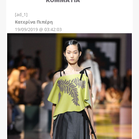
[ad_1]
Instagram
Kατερίνα Πιπέρη
19/09/2019 @ 03:42:03