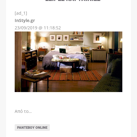
[ad_1]
InStyle.gr
23/09/2019 @ 11:18:52
Από το…
ΡΑΝΤΕΒΟΎ ONLINE