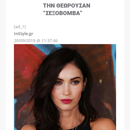
ΤΗΝ ΘΕΩΡΟΎΣΑΝ
“ΣΕΞΟΒΌΜΒΑ”
[ad_1]
InStyle.gr
20/09/2019 @ 11:37:46