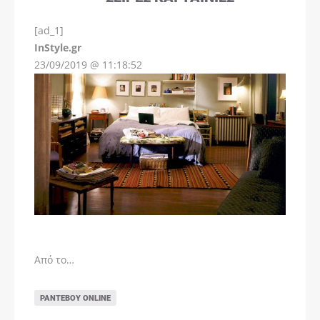
[ad_1]
InStyle.gr
23/09/2019 @ 11:18:52
Από το…
ΡΑΝΤΕΒΟΎ ONLINE