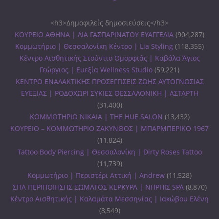
<h3>Δημοφιλείς δημοσιεύσεις</h3>
ΚΟΥΡΕΙΟ ΑΘΗΝΑ | ΛΙΑ ΓΑΣΠΑΡΙΝΑΤΟΥ ΕΥΑΓΓΕΛΙΑ
(904,287)
Κομμωτήριο | Θεσσαλονίκη Κέντρο | Lia Styling
(118,355)
Κέντρο Αισθητικής Στούντιο Ομορφιάς | Καβάλα Άγιος
Γεώργιος | Ευεξία Wellness Studio
(59,221)
ΚΕΝΤΡΟ ΕΝΑΛΑΚΤΙΚΗΣ ΠΡΟΣΕΓΓΙΣΕΙΣ ΖΩΗΣ ΑΥΤΟΓΝΩΣΙΑΣ
ΕΥΕΞΙΑΣ | ΡΟΔΟΧΩΡΙ ΣΥΚΙΕΣ ΘΕΣΣΑΛΟΝΙΚΗ | ΑΣΤΑΡΤΗ
(31,400)
ΚΟΜΜΩΤΗΡΙΟ ΝΙΚΑΙΑ | THE HUE SALON
(13,432)
ΚΟΥΡΕΙΟ – ΚΟΜΜΩΤΗΡΙΟ ΖΑΚΥΝΘΟΣ | ΜΠΑΡΜΠΕΡΙΚΟ 1967
(11,824)
Tattoo Body Piercing | Θεσσαλονίκη | Dirty Roses Tattoo
(11,739)
Κομμωτήριο | Περιστέρι Αττική | Andrew
(11,528)
ΣΠΑ ΠΕΡΙΠΟΙΗΣΗΣ ΣΩΜΑΤΟΣ ΚΕΡΚΥΡΑ | ΝΗΡΗΙΣ SPA
(8,870)
Κέντρο Αισθητικής | Καλαμάτα Μεσσηνίας | Ιακώβου Ελένη
(8,549)