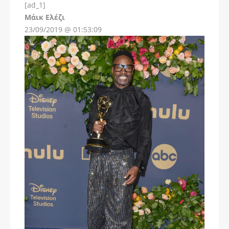
[ad_1]
Instagram
Μάικ Ελέζι
23/09/2019 @ 01:53:09