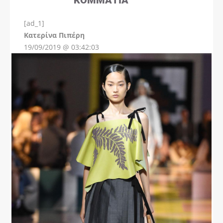
[ad_1]
Instagram
Kατερίνα Πιπέρη
19/09/2019 @ 03:42:03