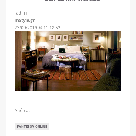
[ad_1]
InStyle.gr
23/09/2019 @ 11:18:52
Από το…
ΡΑΝΤΕΒΟΎ ONLINE