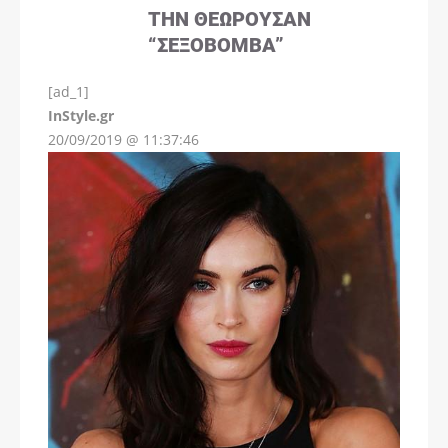
ΤΗΝ ΘΕΩΡΟΎΣΑΝ
“ΣΕΞΟΒΌΜΒΑ”
[ad_1]
InStyle.gr
20/09/2019 @ 11:37:46