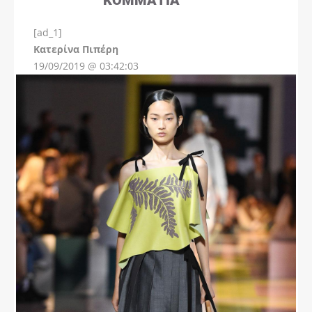
[ad_1]
Instagram
Kατερίνα Πιπέρη
19/09/2019 @ 03:42:03