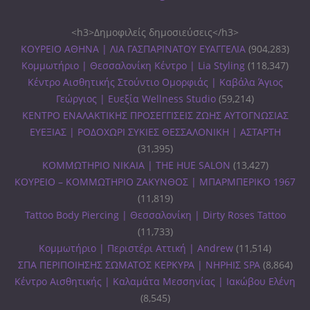
<h3>Δημοφιλείς δημοσιεύσεις</h3>
ΚΟΥΡΕΙΟ ΑΘΗΝΑ | ΛΙΑ ΓΑΣΠΑΡΙΝΑΤΟΥ ΕΥΑΓΓΕΛΙΑ
(904,283)
Κομμωτήριο | Θεσσαλονίκη Κέντρο | Lia Styling
(118,347)
Κέντρο Αισθητικής Στούντιο Ομορφιάς | Καβάλα Άγιος
Γεώργιος | Ευεξία Wellness Studio
(59,214)
ΚΕΝΤΡΟ ΕΝΑΛΑΚΤΙΚΗΣ ΠΡΟΣΕΓΓΙΣΕΙΣ ΖΩΗΣ ΑΥΤΟΓΝΩΣΙΑΣ
ΕΥΕΞΙΑΣ | ΡΟΔΟΧΩΡΙ ΣΥΚΙΕΣ ΘΕΣΣΑΛΟΝΙΚΗ | ΑΣΤΑΡΤΗ
(31,395)
ΚΟΜΜΩΤΗΡΙΟ ΝΙΚΑΙΑ | THE HUE SALON
(13,427)
ΚΟΥΡΕΙΟ – ΚΟΜΜΩΤΗΡΙΟ ΖΑΚΥΝΘΟΣ | ΜΠΑΡΜΠΕΡΙΚΟ 1967
(11,819)
Tattoo Body Piercing | Θεσσαλονίκη | Dirty Roses Tattoo
(11,733)
Κομμωτήριο | Περιστέρι Αττική | Andrew
(11,514)
ΣΠΑ ΠΕΡΙΠΟΙΗΣΗΣ ΣΩΜΑΤΟΣ ΚΕΡΚΥΡΑ | ΝΗΡΗΙΣ SPA
(8,864)
Κέντρο Αισθητικής | Καλαμάτα Μεσσηνίας | Ιακώβου Ελένη
(8,545)