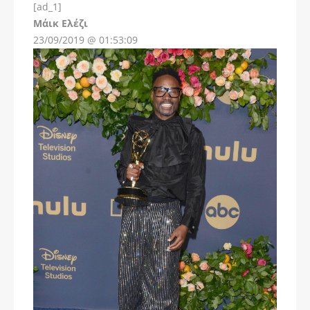
[ad_1]
Instagram
Μάικ Ελέζι
23/09/2019 @ 01:53:09