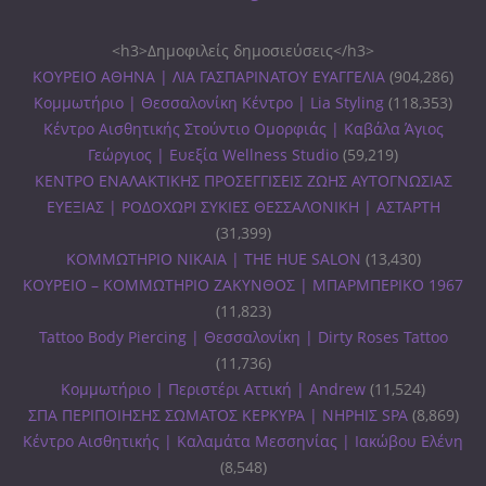
<h3>Δημοφιλείς δημοσιεύσεις</h3>
ΚΟΥΡΕΙΟ ΑΘΗΝΑ | ΛΙΑ ΓΑΣΠΑΡΙΝΑΤΟΥ ΕΥΑΓΓΕΛΙΑ
(904,286)
Κομμωτήριο | Θεσσαλονίκη Κέντρο | Lia Styling
(118,353)
Κέντρο Αισθητικής Στούντιο Ομορφιάς | Καβάλα Άγιος
Γεώργιος | Ευεξία Wellness Studio
(59,219)
ΚΕΝΤΡΟ ΕΝΑΛΑΚΤΙΚΗΣ ΠΡΟΣΕΓΓΙΣΕΙΣ ΖΩΗΣ ΑΥΤΟΓΝΩΣΙΑΣ
ΕΥΕΞΙΑΣ | ΡΟΔΟΧΩΡΙ ΣΥΚΙΕΣ ΘΕΣΣΑΛΟΝΙΚΗ | ΑΣΤΑΡΤΗ
(31,399)
ΚΟΜΜΩΤΗΡΙΟ ΝΙΚΑΙΑ | THE HUE SALON
(13,430)
ΚΟΥΡΕΙΟ – ΚΟΜΜΩΤΗΡΙΟ ΖΑΚΥΝΘΟΣ | ΜΠΑΡΜΠΕΡΙΚΟ 1967
(11,823)
Tattoo Body Piercing | Θεσσαλονίκη | Dirty Roses Tattoo
(11,736)
Κομμωτήριο | Περιστέρι Αττική | Andrew
(11,524)
ΣΠΑ ΠΕΡΙΠΟΙΗΣΗΣ ΣΩΜΑΤΟΣ ΚΕΡΚΥΡΑ | ΝΗΡΗΙΣ SPA
(8,869)
Κέντρο Αισθητικής | Καλαμάτα Μεσσηνίας | Ιακώβου Ελένη
(8,548)