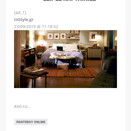
[ad_1]
InStyle.gr
23/09/2019 @ 11:18:52
Από το…
ΡΑΝΤΕΒΟΎ ONLINE