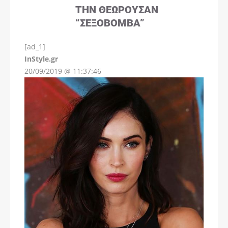
ΤΗΝ ΘΕΩΡΟΎΣΑΝ
“ΣΕΞΟΒΌΜΒΑ”
[ad_1]
InStyle.gr
20/09/2019 @ 11:37:46