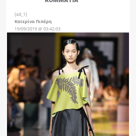
[ad_1]
Instagram
Kατερίνα Πιπέρη
19/09/2019 @ 03:42:03