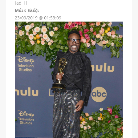
[ad_1]
Instagram
Μάικ Ελέζι
23/09/2019 @ 01:53:09