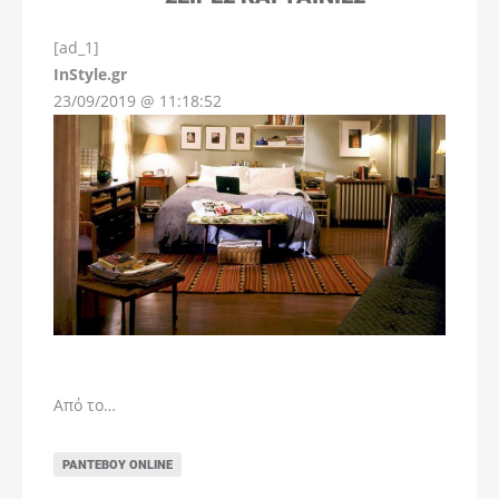
[ad_1]
InStyle.gr
23/09/2019 @ 11:18:52
Από το…
ΡΑΝΤΕΒΟΎ ONLINE