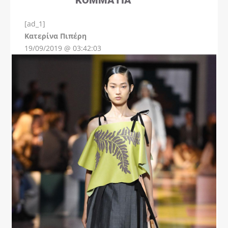
[ad_1]
Instagram
Kατερίνα Πιπέρη
19/09/2019 @ 03:42:03