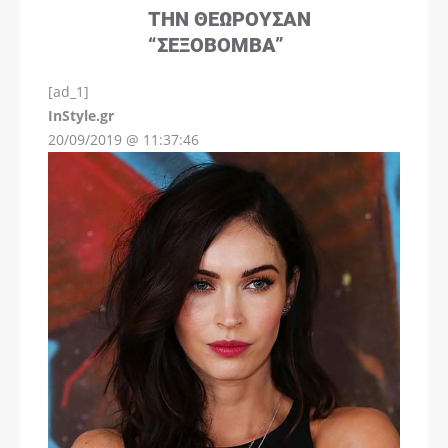
ΤΗΝ ΘΕΩΡΟΎΣΑΝ
“ΣΕΞΟΒΌΜΒΑ”
[ad_1]
InStyle.gr
20/09/2019 @ 11:37:46