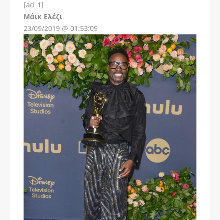
[ad_1]
Instagram
Μάικ Ελέζι
23/09/2019 @ 01:53:09