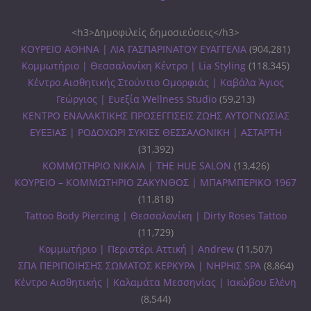
<h3>Δημοφιλείς δημοσιεύσεις</h3>
ΚΟΥΡΕΙΟ ΑΘΗΝΑ | ΛΙΑ ΓΑΣΠΑΡΙΝΑΤΟΥ ΕΥΑΓΓΕΛΙΑ
(904,281)
Κομμωτήριο | Θεσσαλονίκη Κέντρο | Lia Styling
(118,345)
Κέντρο Αισθητικής Στούντιο Ομορφιάς | Καβάλα Άγιος
Γεώργιος | Ευεξία Wellness Studio
(59,213)
ΚΕΝΤΡΟ ΕΝΑΛΑΚΤΙΚΗΣ ΠΡΟΣΕΓΓΙΣΕΙΣ ΖΩΗΣ ΑΥΤΟΓΝΩΣΙΑΣ
ΕΥΕΞΙΑΣ | ΡΟΔΟΧΩΡΙ ΣΥΚΙΕΣ ΘΕΣΣΑΛΟΝΙΚΗ | ΑΣΤΑΡΤΗ
(31,392)
ΚΟΜΜΩΤΗΡΙΟ ΝΙΚΑΙΑ | THE HUE SALON
(13,426)
ΚΟΥΡΕΙΟ – ΚΟΜΜΩΤΗΡΙΟ ΖΑΚΥΝΘΟΣ | ΜΠΑΡΜΠΕΡΙΚΟ 1967
(11,818)
Tattoo Body Piercing | Θεσσαλονίκη | Dirty Roses Tattoo
(11,729)
Κομμωτήριο | Περιστέρι Αττική | Andrew
(11,507)
ΣΠΑ ΠΕΡΙΠΟΙΗΣΗΣ ΣΩΜΑΤΟΣ ΚΕΡΚΥΡΑ | ΝΗΡΗΙΣ SPA
(8,864)
Κέντρο Αισθητικής | Καλαμάτα Μεσσηνίας | Ιακώβου Ελένη
(8,544)