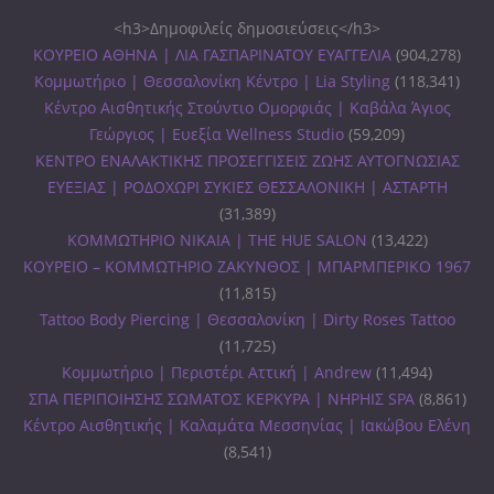
<h3>Δημοφιλείς δημοσιεύσεις</h3>
ΚΟΥΡΕΙΟ ΑΘΗΝΑ | ΛΙΑ ΓΑΣΠΑΡΙΝΑΤΟΥ ΕΥΑΓΓΕΛΙΑ
(904,278)
Κομμωτήριο | Θεσσαλονίκη Κέντρο | Lia Styling
(118,341)
Κέντρο Αισθητικής Στούντιο Ομορφιάς | Καβάλα Άγιος
Γεώργιος | Ευεξία Wellness Studio
(59,209)
ΚΕΝΤΡΟ ΕΝΑΛΑΚΤΙΚΗΣ ΠΡΟΣΕΓΓΙΣΕΙΣ ΖΩΗΣ ΑΥΤΟΓΝΩΣΙΑΣ
ΕΥΕΞΙΑΣ | ΡΟΔΟΧΩΡΙ ΣΥΚΙΕΣ ΘΕΣΣΑΛΟΝΙΚΗ | ΑΣΤΑΡΤΗ
(31,389)
ΚΟΜΜΩΤΗΡΙΟ ΝΙΚΑΙΑ | THE HUE SALON
(13,422)
ΚΟΥΡΕΙΟ – ΚΟΜΜΩΤΗΡΙΟ ΖΑΚΥΝΘΟΣ | ΜΠΑΡΜΠΕΡΙΚΟ 1967
(11,815)
Tattoo Body Piercing | Θεσσαλονίκη | Dirty Roses Tattoo
(11,725)
Κομμωτήριο | Περιστέρι Αττική | Andrew
(11,494)
ΣΠΑ ΠΕΡΙΠΟΙΗΣΗΣ ΣΩΜΑΤΟΣ ΚΕΡΚΥΡΑ | ΝΗΡΗΙΣ SPA
(8,861)
Κέντρο Αισθητικής | Καλαμάτα Μεσσηνίας | Ιακώβου Ελένη
(8,541)