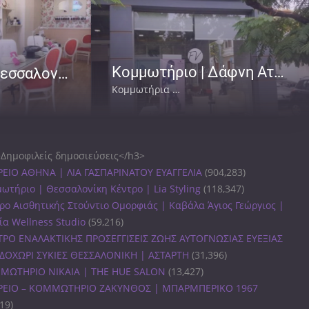
Κομμωτήριο | Δάφνη Αττική | Βουτσίδης Φώτης
Beau Monde | Θεσσαλονίκη
Κομμωτήρια
Κομμωτήρια Δάφνη
Δημοφιλείς δημοσιεύσεις</h3>
ΕΙΟ ΑΘΗΝΑ | ΛΙΑ ΓΑΣΠΑΡΙΝΑΤΟΥ ΕΥΑΓΓΕΛΙΑ
(904,283)
ωτήριο | Θεσσαλονίκη Κέντρο | Lia Styling
(118,347)
ρο Αισθητικής Στούντιο Ομορφιάς | Καβάλα Άγιος Γεώργιος |
ία Wellness Studio
(59,216)
ΡΟ ΕΝΑΛΑΚΤΙΚΗΣ ΠΡΟΣΕΓΓΙΣΕΙΣ ΖΩΗΣ ΑΥΤΟΓΝΩΣΙΑΣ ΕΥΕΞΙΑΣ
ΔΟΧΩΡΙ ΣΥΚΙΕΣ ΘΕΣΣΑΛΟΝΙΚΗ | ΑΣΤΑΡΤΗ
(31,396)
ΜΩΤΗΡΙΟ ΝΙΚΑΙΑ | THE HUE SALON
(13,427)
ΡΕΙΟ – ΚΟΜΜΩΤΗΡΙΟ ΖΑΚΥΝΘΟΣ | ΜΠΑΡΜΠΕΡΙΚΟ 1967
819)