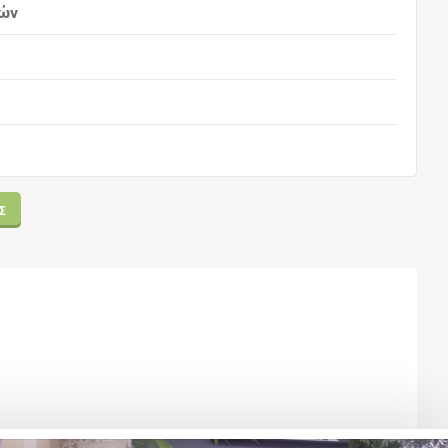
ιών
Σ