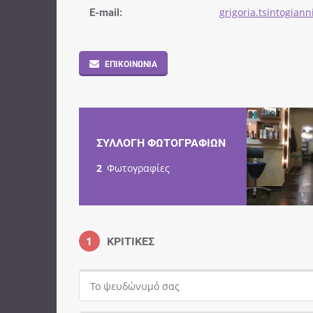
E-mail:
grigoria.tsintogian
ΕΠΙΚΟΙΝΩΝΊΑ
ΣΥΛΛΟΓΉ ΦΩΤΟΓΡΑΦΙΏΝ
2
Φωτογραφίες
1
ΚΡΙΤΙΚΈΣ