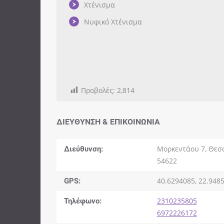
Χτένισμα
Νυφικό Χτένισμα
Προβολές:
2,814
ΔΙΕΎΘΥΝΣΗ & ΕΠΙΚΟΙΝΩΝΊΑ
Διεύθυνση:
Μορκεντάου 7, Θεσ
54622
GPS:
40.6294085, 22.948
Τηλέφωνο:
2310235805
6972226172