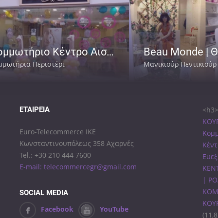
Κομμωτήριο Κέντρο Αισθητικής | Περιστέρι Αττική | Beaucoup Beaute
μμωτήρια Περιστέρι
Μανικιούρ Πεντικιούρ
ΕΤΑΙΡΕΊΑ
<h3>
ΚΟΥΡ
Euro-Telecommerce IKE
Κομμ
Κωνσταντινουπόλεως 358 Αχαρνές
Κέντ
Tel.: +30 210 444 7600
Ευεξ
E-mail: telecommercegr@gmail.com
ΚΕΝΤ
| ΡΟ
ΚΟΜ
SOCIAL MEDIA
ΚΟΥ
Facebook
YouTube
(11,