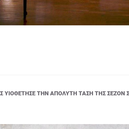
ΙΣ ΥΙΟΘΈΤΗΣΕ ΤΗΝ ΑΠΌΛΥΤΗ ΤΆΣΗ ΤΗΣ ΣΕΖΌΝ 