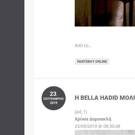
Από το…
ΡΑΝΤΕΒΟΎ ONLINE
23
.
Η BELLA HADID ΜΌΛ
ΣΕΠΤΈΜΒΡΙΟΣ
2019
[ad_1]
Instagram
Χρύσα Δαρσακλή
23/09/2019 @ 08:30:48