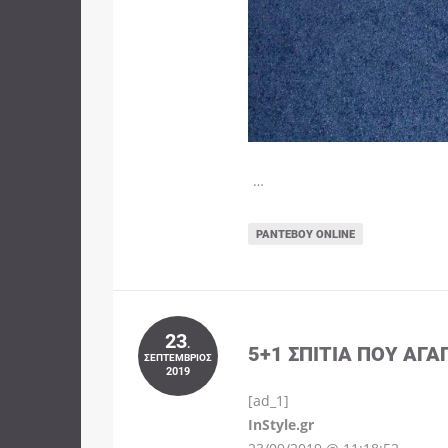
…
ΡΑΝΤΕΒΟΎ ONLINE
23
.
5+1 ΣΠΊΤΙΑ ΠΟΥ ΑΓΑ
ΣΕΠΤΈΜΒΡΙΟΣ
2019
[ad_1]
InStyle.gr