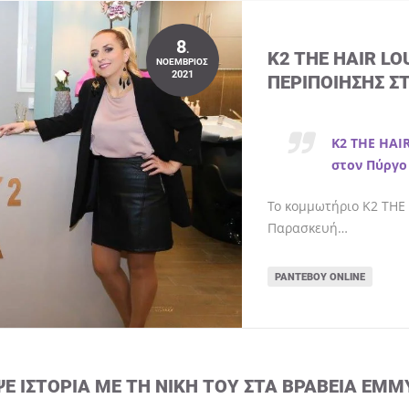
8
.
K2 THE HAIR L
ΝΟΈΜΒΡΙΟΣ
2021
ΠΕΡΙΠΟΊΗΣΗΣ Σ
K2 THE HAI
στον Πύργο
Το κομμωτήριο K2 THE 
Παρασκευή…
ΡΑΝΤΕΒΟΎ ONLINE
ΨΕ ΙΣΤΟΡΊΑ ΜΕ ΤΗ ΝΊΚΗ ΤΟΥ ΣΤΑ ΒΡΑΒΕΊΑ EMM