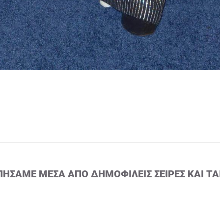
ΠΉΣΑΜΕ ΜΈΣΑ ΑΠΌ ΔΗΜΟΦΙΛΕΊΣ ΣΕΙΡΈΣ ΚΑΙ ΤΑ