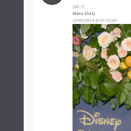
[ad_1]
Instagram
Μάικ Ελέζι
23/09/2019 @ 01:53:09