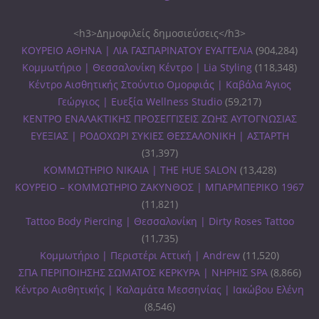
<h3>Δημοφιλείς δημοσιεύσεις</h3>
ΚΟΥΡΕΙΟ ΑΘΗΝΑ | ΛΙΑ ΓΑΣΠΑΡΙΝΑΤΟΥ ΕΥΑΓΓΕΛΙΑ
(904,284)
Κομμωτήριο | Θεσσαλονίκη Κέντρο | Lia Styling
(118,348)
Κέντρο Αισθητικής Στούντιο Ομορφιάς | Καβάλα Άγιος
Γεώργιος | Ευεξία Wellness Studio
(59,217)
ΚΕΝΤΡΟ ΕΝΑΛΑΚΤΙΚΗΣ ΠΡΟΣΕΓΓΙΣΕΙΣ ΖΩΗΣ ΑΥΤΟΓΝΩΣΙΑΣ
ΕΥΕΞΙΑΣ | ΡΟΔΟΧΩΡΙ ΣΥΚΙΕΣ ΘΕΣΣΑΛΟΝΙΚΗ | ΑΣΤΑΡΤΗ
(31,397)
ΚΟΜΜΩΤΗΡΙΟ ΝΙΚΑΙΑ | THE HUE SALON
(13,428)
ΚΟΥΡΕΙΟ – ΚΟΜΜΩΤΗΡΙΟ ΖΑΚΥΝΘΟΣ | ΜΠΑΡΜΠΕΡΙΚΟ 1967
(11,821)
Tattoo Body Piercing | Θεσσαλονίκη | Dirty Roses Tattoo
(11,735)
Κομμωτήριο | Περιστέρι Αττική | Andrew
(11,520)
ΣΠΑ ΠΕΡΙΠΟΙΗΣΗΣ ΣΩΜΑΤΟΣ ΚΕΡΚΥΡΑ | ΝΗΡΗΙΣ SPA
(8,866)
Κέντρο Αισθητικής | Καλαμάτα Μεσσηνίας | Ιακώβου Ελένη
(8,546)