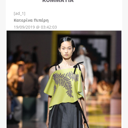
[ad_1]
Instagram
Kατερίνα Πιπέρη
19/09/2019 @ 03:42:03