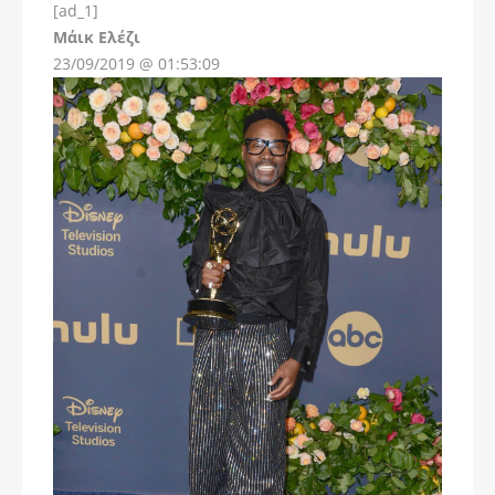
[ad_1]
Instagram
Μάικ Ελέζι
23/09/2019 @ 01:53:09