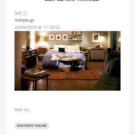
[ad_1]
InStyle.gr
23/09/2019 @ 11:18:52
Από το…
ΡΑΝΤΕΒΟΎ ONLINE