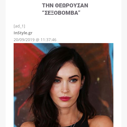
ΤΗΝ ΘΕΩΡΟΎΣΑΝ
“ΣΕΞΟΒΌΜΒΑ”
[ad_1]
InStyle.gr
20/09/2019 @ 11:37:46