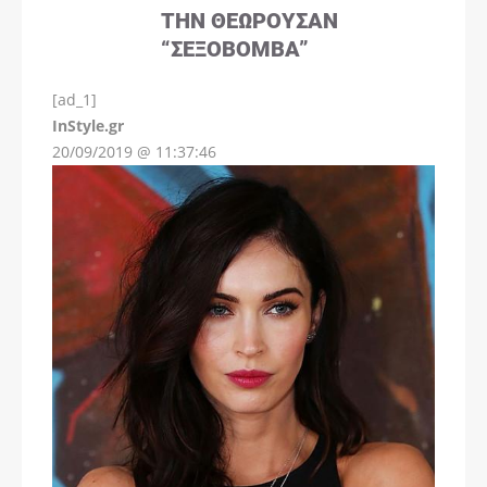
ΤΗΝ ΘΕΩΡΟΎΣΑΝ
“ΣΕΞΟΒΌΜΒΑ”
[ad_1]
InStyle.gr
20/09/2019 @ 11:37:46