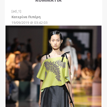
[ad_1]
Instagram
Kατερίνα Πιπέρη
19/09/2019 @ 03:42:03