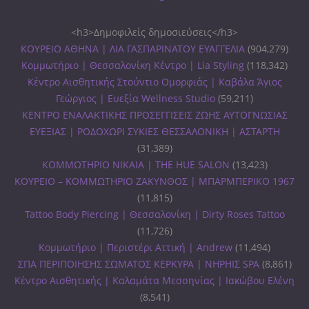
<h3>Δημοφιλείς δημοσιεύσεις</h3>
ΚΟΥΡΕΙΟ ΑΘΗΝΑ | ΛΙΑ ΓΑΣΠΑΡΙΝΑΤΟΥ ΕΥΑΓΓΕΛΙΑ
(904,279)
Κομμωτήριο | Θεσσαλονίκη Κέντρο | Lia Styling
(118,342)
Κέντρο Αισθητικής Στούντιο Ομορφιάς | Καβάλα Άγιος
Γεώργιος | Ευεξία Wellness Studio
(59,211)
ΚΕΝΤΡΟ ΕΝΑΛΑΚΤΙΚΗΣ ΠΡΟΣΕΓΓΙΣΕΙΣ ΖΩΗΣ ΑΥΤΟΓΝΩΣΙΑΣ
ΕΥΕΞΙΑΣ | ΡΟΔΟΧΩΡΙ ΣΥΚΙΕΣ ΘΕΣΣΑΛΟΝΙΚΗ | ΑΣΤΑΡΤΗ
(31,389)
ΚΟΜΜΩΤΗΡΙΟ ΝΙΚΑΙΑ | THE HUE SALON
(13,423)
ΚΟΥΡΕΙΟ – ΚΟΜΜΩΤΗΡΙΟ ΖΑΚΥΝΘΟΣ | ΜΠΑΡΜΠΕΡΙΚΟ 1967
(11,815)
Tattoo Body Piercing | Θεσσαλονίκη | Dirty Roses Tattoo
(11,726)
Κομμωτήριο | Περιστέρι Αττική | Andrew
(11,494)
ΣΠΑ ΠΕΡΙΠΟΙΗΣΗΣ ΣΩΜΑΤΟΣ ΚΕΡΚΥΡΑ | ΝΗΡΗΙΣ SPA
(8,861)
Κέντρο Αισθητικής | Καλαμάτα Μεσσηνίας | Ιακώβου Ελένη
(8,541)