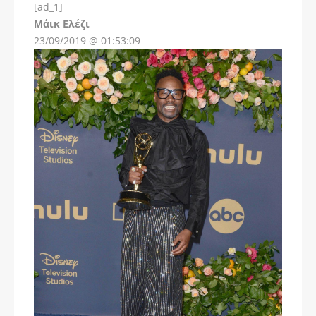
[ad_1]
Instagram
Μάικ Ελέζι
23/09/2019 @ 01:53:09