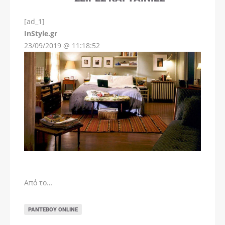
[ad_1]
InStyle.gr
23/09/2019 @ 11:18:52
Από το…
ΡΑΝΤΕΒΟΎ ONLINE