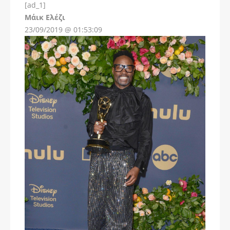
[ad_1]
Instagram
Μάικ Ελέζι
23/09/2019 @ 01:53:09