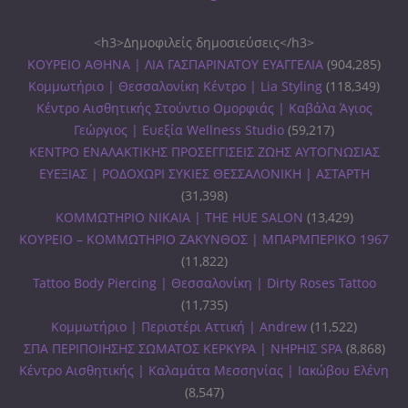
<h3>Δημοφιλείς δημοσιεύσεις</h3>
ΚΟΥΡΕΙΟ ΑΘΗΝΑ | ΛΙΑ ΓΑΣΠΑΡΙΝΑΤΟΥ ΕΥΑΓΓΕΛΙΑ
(904,285)
Κομμωτήριο | Θεσσαλονίκη Κέντρο | Lia Styling
(118,349)
Κέντρο Αισθητικής Στούντιο Ομορφιάς | Καβάλα Άγιος
Γεώργιος | Ευεξία Wellness Studio
(59,217)
ΚΕΝΤΡΟ ΕΝΑΛΑΚΤΙΚΗΣ ΠΡΟΣΕΓΓΙΣΕΙΣ ΖΩΗΣ ΑΥΤΟΓΝΩΣΙΑΣ
ΕΥΕΞΙΑΣ | ΡΟΔΟΧΩΡΙ ΣΥΚΙΕΣ ΘΕΣΣΑΛΟΝΙΚΗ | ΑΣΤΑΡΤΗ
(31,398)
ΚΟΜΜΩΤΗΡΙΟ ΝΙΚΑΙΑ | THE HUE SALON
(13,429)
ΚΟΥΡΕΙΟ – ΚΟΜΜΩΤΗΡΙΟ ΖΑΚΥΝΘΟΣ | ΜΠΑΡΜΠΕΡΙΚΟ 1967
(11,822)
Tattoo Body Piercing | Θεσσαλονίκη | Dirty Roses Tattoo
(11,735)
Κομμωτήριο | Περιστέρι Αττική | Andrew
(11,522)
ΣΠΑ ΠΕΡΙΠΟΙΗΣΗΣ ΣΩΜΑΤΟΣ ΚΕΡΚΥΡΑ | ΝΗΡΗΙΣ SPA
(8,868)
Κέντρο Αισθητικής | Καλαμάτα Μεσσηνίας | Ιακώβου Ελένη
(8,547)