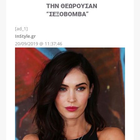
ΤΗΝ ΘΕΩΡΟΎΣΑΝ
“ΣΕΞΟΒΌΜΒΑ”
[ad_1]
InStyle.gr
20/09/2019 @ 11:37:46