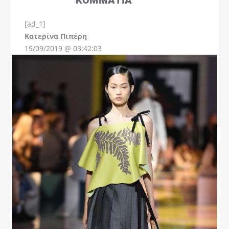
[ad_1]
Instagram
Kατερίνα Πιπέρη
19/09/2019 @ 03:42:03