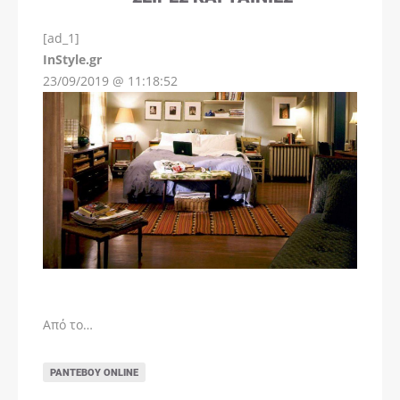
[ad_1]
InStyle.gr
23/09/2019 @ 11:18:52
Από το…
ΡΑΝΤΕΒΟΎ ONLINE