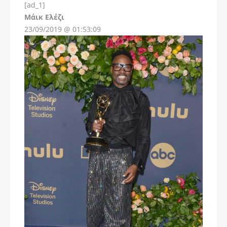
[ad_1]
Instagram
Μάικ Ελέζι
23/09/2019 @ 01:53:09