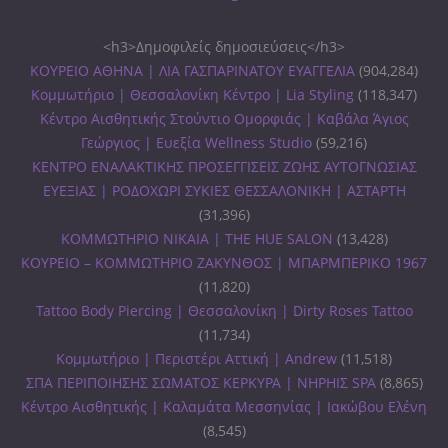
<h3>Δημοφιλείς δημοσιεύσεις</h3>
ΚΟΥΡΕΙΟ ΑΘΗΝΑ | ΛΙΑ ΓΑΣΠΑΡΙΝΑΤΟΥ ΕΥΑΓΓΕΛΙΑ
(904,284)
Κομμωτήριο | Θεσσαλονίκη Κέντρο | Lia Styling
(118,347)
Κέντρο Αισθητικής Στούντιο Ομορφιάς | Καβάλα Άγιος
Γεώργιος | Ευεξία Wellness Studio
(59,216)
ΚΕΝΤΡΟ ΕΝΑΛΑΚΤΙΚΗΣ ΠΡΟΣΕΓΓΙΣΕΙΣ ΖΩΗΣ ΑΥΤΟΓΝΩΣΙΑΣ
ΕΥΕΞΙΑΣ | ΡΟΔΟΧΩΡΙ ΣΥΚΙΕΣ ΘΕΣΣΑΛΟΝΙΚΗ | ΑΣΤΑΡΤΗ
(31,396)
ΚΟΜΜΩΤΗΡΙΟ ΝΙΚΑΙΑ | THE HUE SALON
(13,428)
ΚΟΥΡΕΙΟ – ΚΟΜΜΩΤΗΡΙΟ ΖΑΚΥΝΘΟΣ | ΜΠΑΡΜΠΕΡΙΚΟ 1967
(11,820)
Tattoo Body Piercing | Θεσσαλονίκη | Dirty Roses Tattoo
(11,734)
Κομμωτήριο | Περιστέρι Αττική | Andrew
(11,518)
ΣΠΑ ΠΕΡΙΠΟΙΗΣΗΣ ΣΩΜΑΤΟΣ ΚΕΡΚΥΡΑ | ΝΗΡΗΙΣ SPA
(8,865)
Κέντρο Αισθητικής | Καλαμάτα Μεσσηνίας | Ιακώβου Ελένη
(8,545)