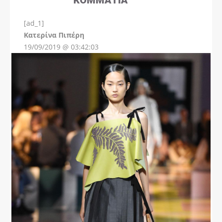
[ad_1]
Instagram
Kατερίνα Πιπέρη
19/09/2019 @ 03:42:03