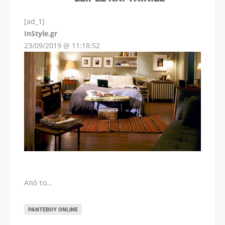
[ad_1]
InStyle.gr
23/09/2019 @ 11:18:52
Από το…
ΡΑΝΤΕΒΟΎ ONLINE