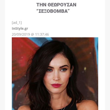
ΤΗΝ ΘΕΩΡΟΎΣΑΝ
“ΣΕΞΟΒΌΜΒΑ”
[ad_1]
InStyle.gr
20/09/2019 @ 11:37:46