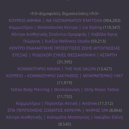
<h3>Δημοφιλείς δημοσιεύσεις</h3>
ΚΟΥΡΕΙΟ ΑΘΗΝΑ | ΛΙΑ ΓΑΣΠΑΡΙΝΑΤΟΥ ΕΥΑΓΓΕΛΙΑ
(904,283)
Κομμωτήριο | Θεσσαλονίκη Κέντρο | Lia Styling
(118,347)
Κέντρο Αισθητικής Στούντιο Ομορφιάς | Καβάλα Άγιος
Γεώργιος | Ευεξία Wellness Studio
(59,213)
ΚΕΝΤΡΟ ΕΝΑΛΑΚΤΙΚΗΣ ΠΡΟΣΕΓΓΙΣΕΙΣ ΖΩΗΣ ΑΥΤΟΓΝΩΣΙΑΣ
ΕΥΕΞΙΑΣ | ΡΟΔΟΧΩΡΙ ΣΥΚΙΕΣ ΘΕΣΣΑΛΟΝΙΚΗ | ΑΣΤΑΡΤΗ
(31,395)
ΚΟΜΜΩΤΗΡΙΟ ΝΙΚΑΙΑ | THE HUE SALON
(13,427)
ΚΟΥΡΕΙΟ – ΚΟΜΜΩΤΗΡΙΟ ΖΑΚΥΝΘΟΣ | ΜΠΑΡΜΠΕΡΙΚΟ 1967
(11,819)
Tattoo Body Piercing | Θεσσαλονίκη | Dirty Roses Tattoo
(11,732)
Κομμωτήριο | Περιστέρι Αττική | Andrew
(11,512)
ΣΠΑ ΠΕΡΙΠΟΙΗΣΗΣ ΣΩΜΑΤΟΣ ΚΕΡΚΥΡΑ | ΝΗΡΗΙΣ SPA
(8,864)
Κέντρο Αισθητικής | Καλαμάτα Μεσσηνίας | Ιακώβου Ελένη
(8,545)