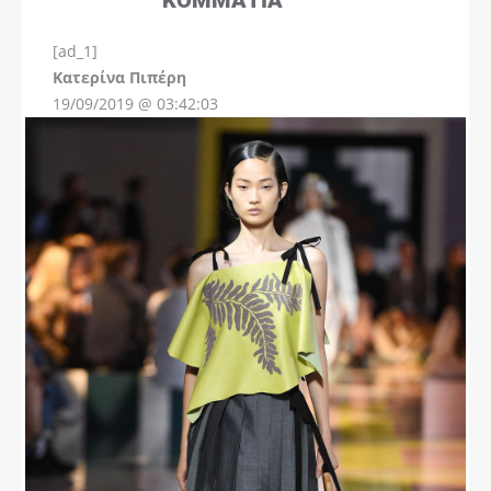
[ad_1]
Instagram
Kατερίνα Πιπέρη
19/09/2019 @ 03:42:03