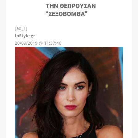
ΤΗΝ ΘΕΩΡΟΎΣΑΝ
“ΣΕΞΟΒΌΜΒΑ”
[ad_1]
InStyle.gr
20/09/2019 @ 11:37:46