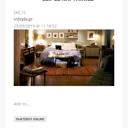
[ad_1]
InStyle.gr
23/09/2019 @ 11:18:52
Από το…
ΡΑΝΤΕΒΟΎ ONLINE