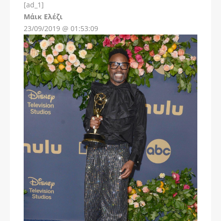
[ad_1]
Instagram
Μάικ Ελέζι
23/09/2019 @ 01:53:09