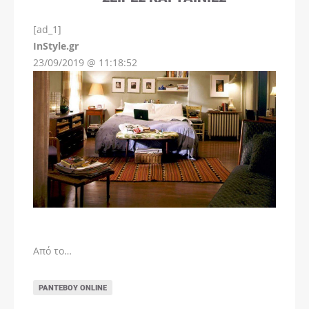
[ad_1]
InStyle.gr
23/09/2019 @ 11:18:52
Από το…
ΡΑΝΤΕΒΟΎ ONLINE