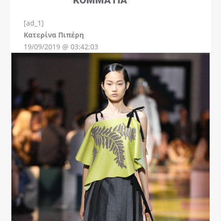
[ad_1]
Instagram
Kατερίνα Πιπέρη
19/09/2019 @ 03:42:03