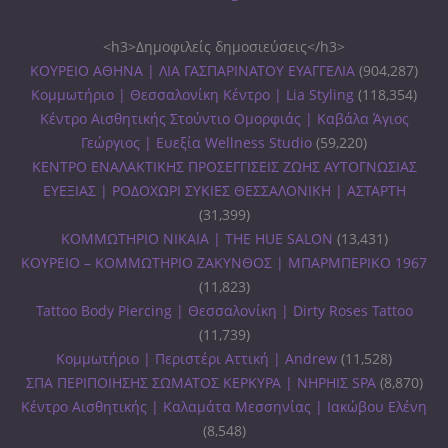
<h3>Δημοφιλείς δημοσιεύσεις</h3>
ΚΟΥΡΕΙΟ ΑΘΗΝΑ | ΛΙΑ ΓΑΣΠΑΡΙΝΑΤΟΥ ΕΥΑΓΓΕΛΙΑ
(904,287)
Κομμωτήριο | Θεσσαλονίκη Κέντρο | Lia Styling
(118,354)
Κέντρο Αισθητικής Στούντιο Ομορφιάς | Καβάλα Άγιος
Γεώργιος | Ευεξία Wellness Studio
(59,220)
ΚΕΝΤΡΟ ΕΝΑΛΑΚΤΙΚΗΣ ΠΡΟΣΕΓΓΙΣΕΙΣ ΖΩΗΣ ΑΥΤΟΓΝΩΣΙΑΣ
ΕΥΕΞΙΑΣ | ΡΟΔΟΧΩΡΙ ΣΥΚΙΕΣ ΘΕΣΣΑΛΟΝΙΚΗ | ΑΣΤΑΡΤΗ
(31,399)
ΚΟΜΜΩΤΗΡΙΟ ΝΙΚΑΙΑ | THE HUE SALON
(13,431)
ΚΟΥΡΕΙΟ – ΚΟΜΜΩΤΗΡΙΟ ΖΑΚΥΝΘΟΣ | ΜΠΑΡΜΠΕΡΙΚΟ 1967
(11,823)
Tattoo Body Piercing | Θεσσαλονίκη | Dirty Roses Tattoo
(11,739)
Κομμωτήριο | Περιστέρι Αττική | Andrew
(11,528)
ΣΠΑ ΠΕΡΙΠΟΙΗΣΗΣ ΣΩΜΑΤΟΣ ΚΕΡΚΥΡΑ | ΝΗΡΗΙΣ SPA
(8,870)
Κέντρο Αισθητικής | Καλαμάτα Μεσσηνίας | Ιακώβου Ελένη
(8,548)