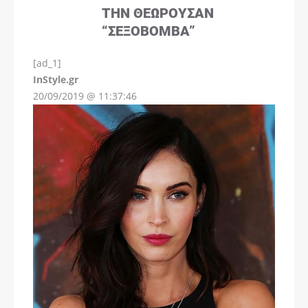
ΤΗΝ ΘΕΩΡΟΎΣΑΝ
“ΣΕΞΟΒΌΜΒΑ”
[ad_1]
InStyle.gr
20/09/2019 @ 11:37:46