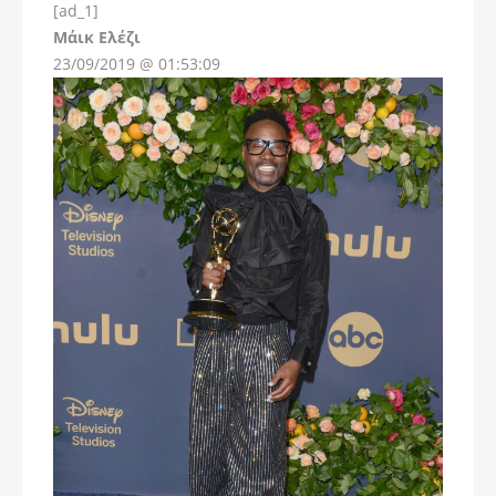
[ad_1]
Instagram
Μάικ Ελέζι
23/09/2019 @ 01:53:09