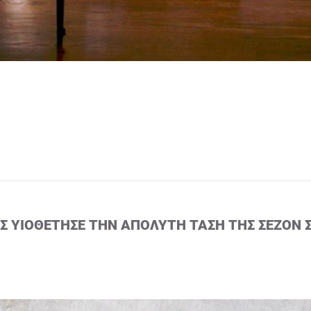
ΙΣ ΥΙΟΘΈΤΗΣΕ ΤΗΝ ΑΠΌΛΥΤΗ ΤΆΣΗ ΤΗΣ ΣΕΖΌΝ 