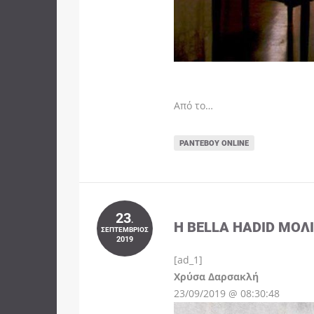
Από το…
ΡΑΝΤΕΒΟΎ ONLINE
23
.
Η BELLA HADID ΜΌΛ
ΣΕΠΤΈΜΒΡΙΟΣ
2019
[ad_1]
Instagram
Χρύσα Δαρσακλή
23/09/2019 @ 08:30:48