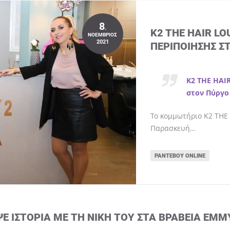
8
.
K2 THE HAIR L
ΝΟΈΜΒΡΙΟΣ
2021
ΠΕΡΙΠΟΊΗΣΗΣ Σ
K2 THE HAI
στον Πύργο
Το κομμωτήριο K2 THE 
Παρασκευή…
ΡΑΝΤΕΒΟΎ ONLINE
ΨΕ ΙΣΤΟΡΊΑ ΜΕ ΤΗ ΝΊΚΗ ΤΟΥ ΣΤΑ ΒΡΑΒΕΊΑ EMM