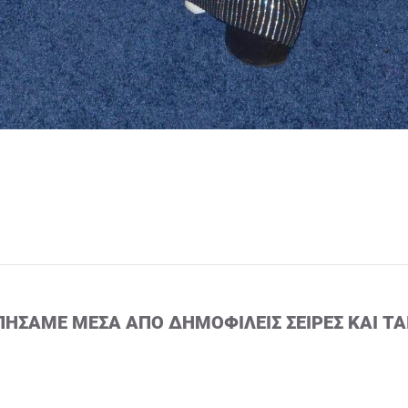
ΠΉΣΑΜΕ ΜΈΣΑ ΑΠΌ ΔΗΜΟΦΙΛΕΊΣ ΣΕΙΡΈΣ ΚΑΙ ΤΑ