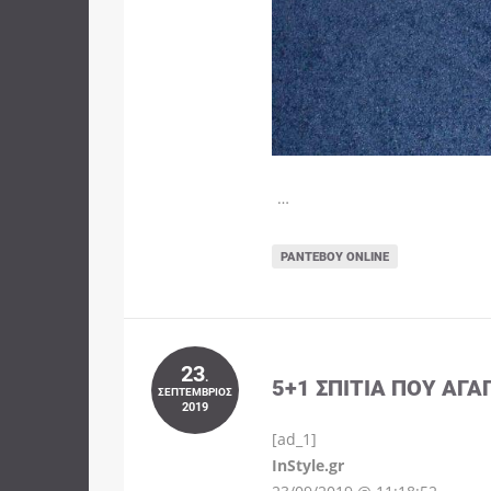
…
ΡΑΝΤΕΒΟΎ ONLINE
23
.
5+1 ΣΠΊΤΙΑ ΠΟΥ ΑΓΑ
ΣΕΠΤΈΜΒΡΙΟΣ
2019
[ad_1]
InStyle.gr