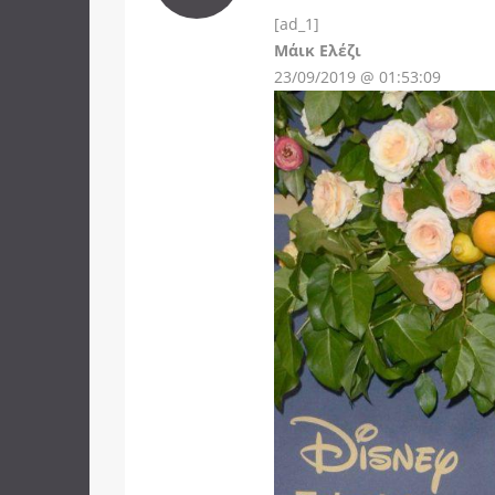
[ad_1]
Instagram
Μάικ Ελέζι
23/09/2019 @ 01:53:09