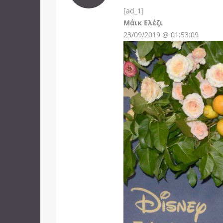
[ad_1]
Instagram
Μάικ Ελέζι
23/09/2019 @ 01:53:09