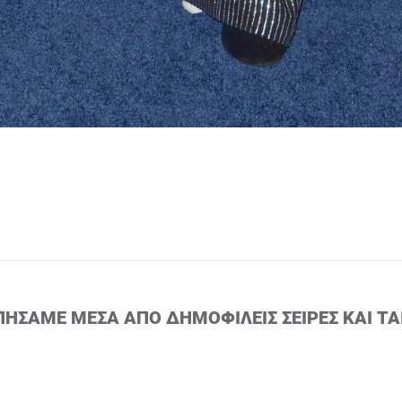
ΠΉΣΑΜΕ ΜΈΣΑ ΑΠΌ ΔΗΜΟΦΙΛΕΊΣ ΣΕΙΡΈΣ ΚΑΙ ΤΑ