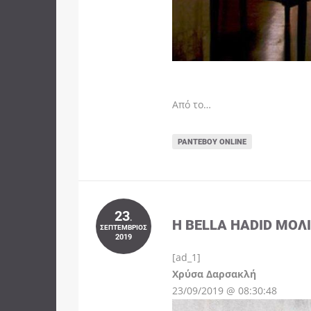
Από το…
ΡΑΝΤΕΒΟΎ ONLINE
23
.
Η BELLA HADID ΜΌΛ
ΣΕΠΤΈΜΒΡΙΟΣ
2019
[ad_1]
Instagram
Χρύσα Δαρσακλή
23/09/2019 @ 08:30:48