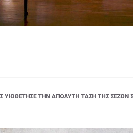
ΙΣ ΥΙΟΘΈΤΗΣΕ ΤΗΝ ΑΠΌΛΥΤΗ ΤΆΣΗ ΤΗΣ ΣΕΖΌΝ 