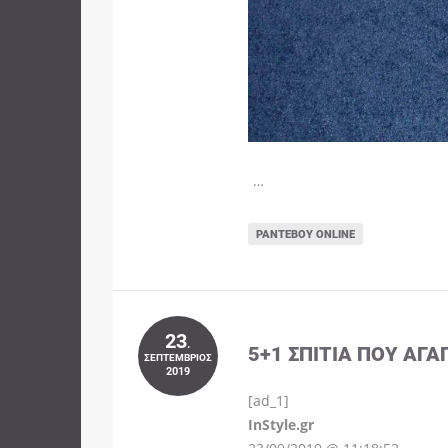
…
ΡΑΝΤΕΒΟΎ ONLINE
23
.
5+1 ΣΠΊΤΙΑ ΠΟΥ ΑΓΑ
ΣΕΠΤΈΜΒΡΙΟΣ
2019
[ad_1]
InStyle.gr