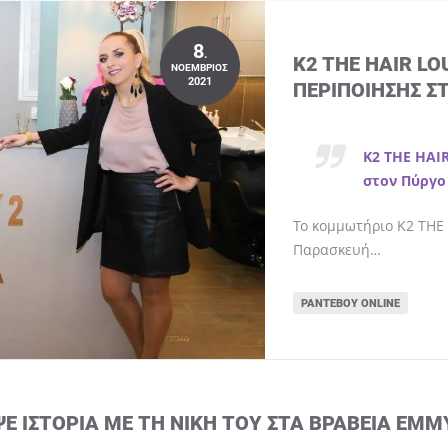
8
.
K2 THE HAIR L
ΝΟΈΜΒΡΙΟΣ
2021
ΠΕΡΙΠΟΊΗΣΗΣ Σ
K2 THE HAI
στον Πύργο
Το κομμωτήριο K2 THE 
Παρασκευή…
ΡΑΝΤΕΒΟΎ ONLINE
ΨΕ ΙΣΤΟΡΊΑ ΜΕ ΤΗ ΝΊΚΗ ΤΟΥ ΣΤΑ ΒΡΑΒΕΊΑ EMM