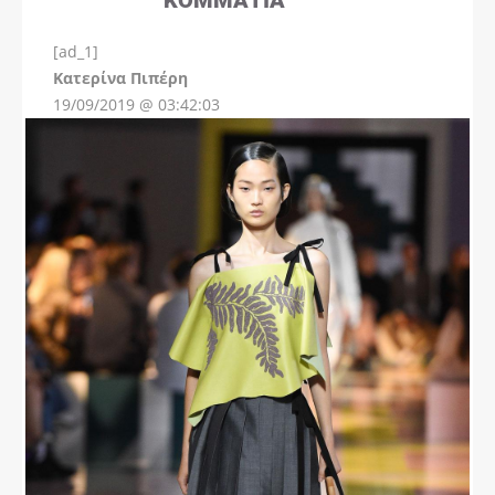
[ad_1]
Instagram
Kατερίνα Πιπέρη
19/09/2019 @ 03:42:03