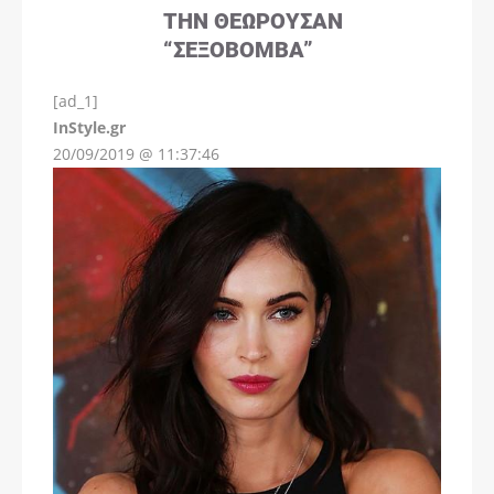
ΤΗΝ ΘΕΩΡΟΎΣΑΝ
“ΣΕΞΟΒΌΜΒΑ”
[ad_1]
InStyle.gr
20/09/2019 @ 11:37:46