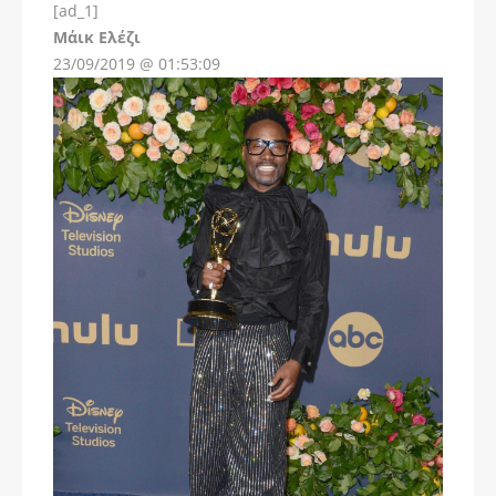
[ad_1]
Instagram
Μάικ Ελέζι
23/09/2019 @ 01:53:09