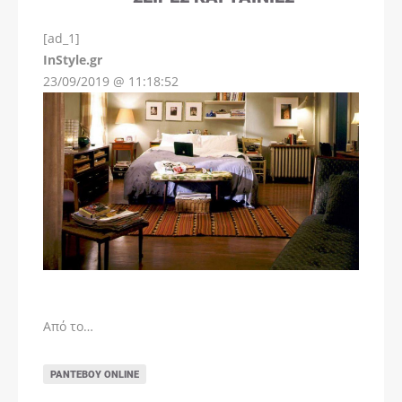
[ad_1]
InStyle.gr
23/09/2019 @ 11:18:52
Από το…
ΡΑΝΤΕΒΟΎ ONLINE