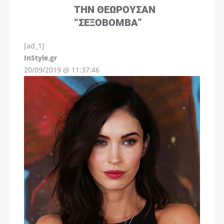
ΤΗΝ ΘΕΩΡΟΎΣΑΝ
“ΣΕΞΟΒΌΜΒΑ”
[ad_1]
InStyle.gr
20/09/2019 @ 11:37:46