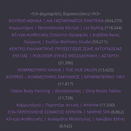
<h3>Δημοφιλείς δημοσιεύσεις</h3>
ΚΟΥΡΕΙΟ ΑΘΗΝΑ | ΛΙΑ ΓΑΣΠΑΡΙΝΑΤΟΥ ΕΥΑΓΓΕΛΙΑ
(904,279)
Κομμωτήριο | Θεσσαλονίκη Κέντρο | Lia Styling
(118,344)
Κέντρο Αισθητικής Στούντιο Ομορφιάς | Καβάλα Άγιος
Γεώργιος | Ευεξία Wellness Studio
(59,211)
ΚΕΝΤΡΟ ΕΝΑΛΑΚΤΙΚΗΣ ΠΡΟΣΕΓΓΙΣΕΙΣ ΖΩΗΣ ΑΥΤΟΓΝΩΣΙΑΣ
ΕΥΕΞΙΑΣ | ΡΟΔΟΧΩΡΙ ΣΥΚΙΕΣ ΘΕΣΣΑΛΟΝΙΚΗ | ΑΣΤΑΡΤΗ
(31,390)
ΚΟΜΜΩΤΗΡΙΟ ΝΙΚΑΙΑ | THE HUE SALON
(13,425)
ΚΟΥΡΕΙΟ – ΚΟΜΜΩΤΗΡΙΟ ΖΑΚΥΝΘΟΣ | ΜΠΑΡΜΠΕΡΙΚΟ 1967
(11,817)
Tattoo Body Piercing | Θεσσαλονίκη | Dirty Roses Tattoo
(11,728)
Κομμωτήριο | Περιστέρι Αττική | Andrew
(11,500)
ΣΠΑ ΠΕΡΙΠΟΙΗΣΗΣ ΣΩΜΑΤΟΣ ΚΕΡΚΥΡΑ | ΝΗΡΗΙΣ SPA
(8,862)
Κέντρο Αισθητικής | Καλαμάτα Μεσσηνίας | Ιακώβου Ελένη
(8,542)