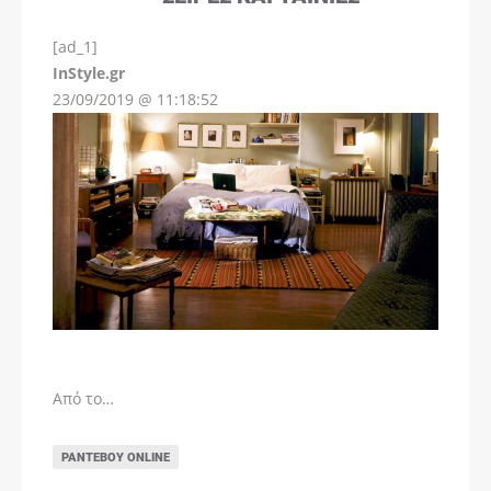
[ad_1]
InStyle.gr
23/09/2019 @ 11:18:52
Από το…
ΡΑΝΤΕΒΟΎ ONLINE