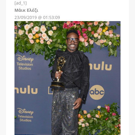
[ad_1]
Instagram
Μάικ Ελέζι
23/09/2019 @ 01:53:09