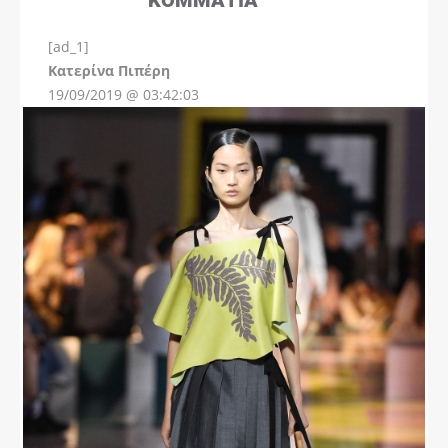
[ad_1]
Instagram
Kατερίνα Πιπέρη
19/09/2019 @ 03:42:03