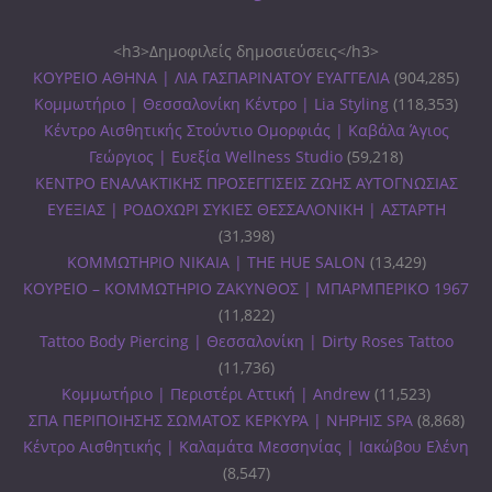
<h3>Δημοφιλείς δημοσιεύσεις</h3>
ΚΟΥΡΕΙΟ ΑΘΗΝΑ | ΛΙΑ ΓΑΣΠΑΡΙΝΑΤΟΥ ΕΥΑΓΓΕΛΙΑ
(904,285)
Κομμωτήριο | Θεσσαλονίκη Κέντρο | Lia Styling
(118,353)
Κέντρο Αισθητικής Στούντιο Ομορφιάς | Καβάλα Άγιος
Γεώργιος | Ευεξία Wellness Studio
(59,218)
ΚΕΝΤΡΟ ΕΝΑΛΑΚΤΙΚΗΣ ΠΡΟΣΕΓΓΙΣΕΙΣ ΖΩΗΣ ΑΥΤΟΓΝΩΣΙΑΣ
ΕΥΕΞΙΑΣ | ΡΟΔΟΧΩΡΙ ΣΥΚΙΕΣ ΘΕΣΣΑΛΟΝΙΚΗ | ΑΣΤΑΡΤΗ
(31,398)
ΚΟΜΜΩΤΗΡΙΟ ΝΙΚΑΙΑ | THE HUE SALON
(13,429)
ΚΟΥΡΕΙΟ – ΚΟΜΜΩΤΗΡΙΟ ΖΑΚΥΝΘΟΣ | ΜΠΑΡΜΠΕΡΙΚΟ 1967
(11,822)
Tattoo Body Piercing | Θεσσαλονίκη | Dirty Roses Tattoo
(11,736)
Κομμωτήριο | Περιστέρι Αττική | Andrew
(11,523)
ΣΠΑ ΠΕΡΙΠΟΙΗΣΗΣ ΣΩΜΑΤΟΣ ΚΕΡΚΥΡΑ | ΝΗΡΗΙΣ SPA
(8,868)
Κέντρο Αισθητικής | Καλαμάτα Μεσσηνίας | Ιακώβου Ελένη
(8,547)