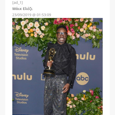
[ad_1]
Instagram
Μάικ Ελέζι
23/09/2019 @ 01:53:09