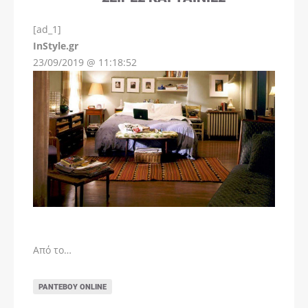
[ad_1]
InStyle.gr
23/09/2019 @ 11:18:52
Από το…
ΡΑΝΤΕΒΟΎ ONLINE