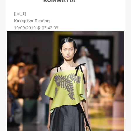
[ad_1]
Instagram
Kατερίνα Πιπέρη
19/09/2019 @ 03:42:03