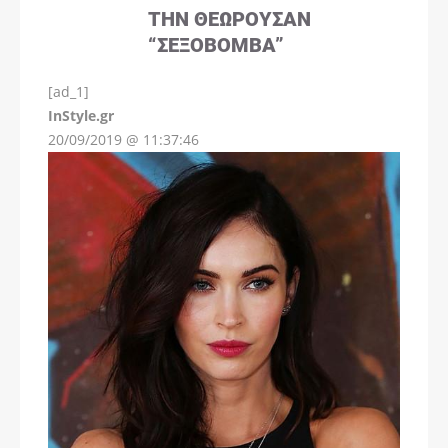
ΤΗΝ ΘΕΩΡΟΎΣΑΝ
“ΣΕΞΟΒΌΜΒΑ”
[ad_1]
InStyle.gr
20/09/2019 @ 11:37:46