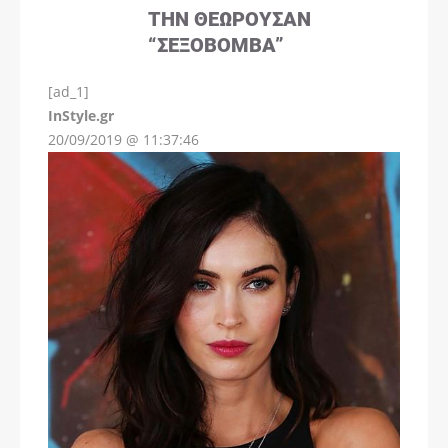
ΤΗΝ ΘΕΩΡΟΎΣΑΝ
“ΣΕΞΟΒΌΜΒΑ”
[ad_1]
InStyle.gr
20/09/2019 @ 11:37:46