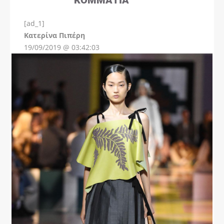
[ad_1]
Instagram
Kατερίνα Πιπέρη
19/09/2019 @ 03:42:03