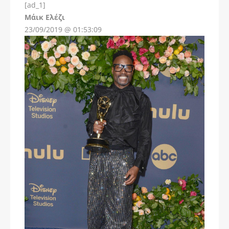
[ad_1]
Instagram
Μάικ Ελέζι
23/09/2019 @ 01:53:09