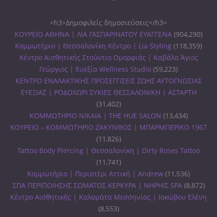
<h3>Δημοφιλείς δημοσιεύσεις</h3>
ΚΟΥΡΕΙΟ ΑΘΗΝΑ | ΛΙΑ ΓΑΣΠΑΡΙΝΑΤΟΥ ΕΥΑΓΓΕΛΙΑ
(904,290)
Κομμωτήριο | Θεσσαλονίκη Κέντρο | Lia Styling
(118,359)
Κέντρο Αισθητικής Στούντιο Ομορφιάς | Καβάλα Άγιος
Γεώργιος | Ευεξία Wellness Studio
(59,223)
ΚΕΝΤΡΟ ΕΝΑΛΑΚΤΙΚΗΣ ΠΡΟΣΕΓΓΙΣΕΙΣ ΖΩΗΣ ΑΥΤΟΓΝΩΣΙΑΣ
ΕΥΕΞΙΑΣ | ΡΟΔΟΧΩΡΙ ΣΥΚΙΕΣ ΘΕΣΣΑΛΟΝΙΚΗ | ΑΣΤΑΡΤΗ
(31,402)
ΚΟΜΜΩΤΗΡΙΟ ΝΙΚΑΙΑ | THE HUE SALON
(13,434)
ΚΟΥΡΕΙΟ – ΚΟΜΜΩΤΗΡΙΟ ΖΑΚΥΝΘΟΣ | ΜΠΑΡΜΠΕΡΙΚΟ 1967
(11,826)
Tattoo Body Piercing | Θεσσαλονίκη | Dirty Roses Tattoo
(11,741)
Κομμωτήριο | Περιστέρι Αττική | Andrew
(11,536)
ΣΠΑ ΠΕΡΙΠΟΙΗΣΗΣ ΣΩΜΑΤΟΣ ΚΕΡΚΥΡΑ | ΝΗΡΗΙΣ SPA
(8,872)
Κέντρο Αισθητικής | Καλαμάτα Μεσσηνίας | Ιακώβου Ελένη
(8,553)