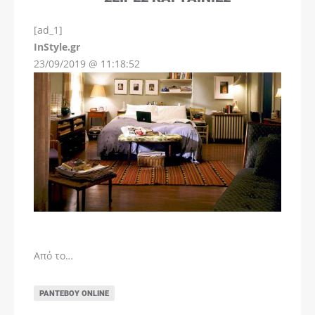
[ad_1]
InStyle.gr
23/09/2019 @ 11:18:52
Από το…
ΡΑΝΤΕΒΟΎ ONLINE