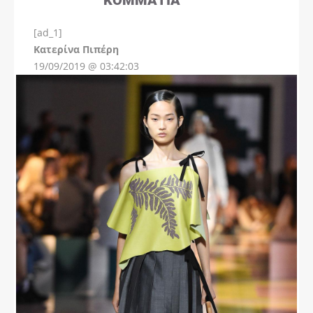
[ad_1]
Instagram
Kατερίνα Πιπέρη
19/09/2019 @ 03:42:03