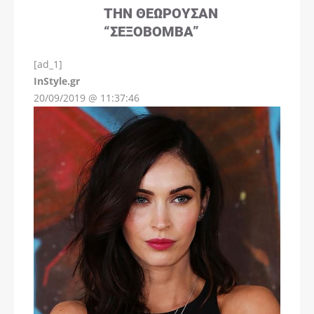
ΤΗΝ ΘΕΩΡΟΎΣΑΝ
“ΣΕΞΟΒΌΜΒΑ”
[ad_1]
InStyle.gr
20/09/2019 @ 11:37:46