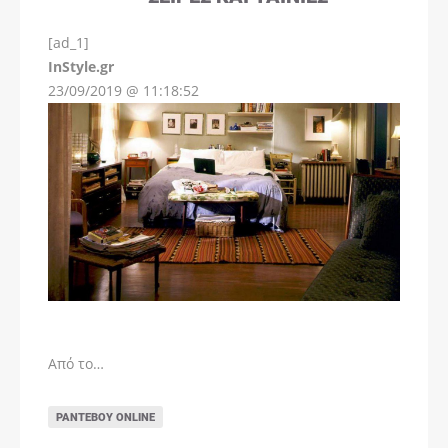
[ad_1]
InStyle.gr
23/09/2019 @ 11:18:52
Από το…
ΡΑΝΤΕΒΟΎ ONLINE