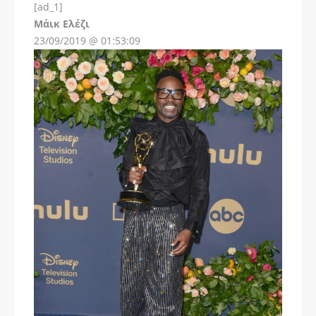
[ad_1]
Instagram
Μάικ Ελέζι
23/09/2019 @ 01:53:09