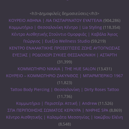
<h3>Δημοφιλείς δημοσιεύσεις</h3>
ΚΟΥΡΕΙΟ ΑΘΗΝΑ | ΛΙΑ ΓΑΣΠΑΡΙΝΑΤΟΥ ΕΥΑΓΓΕΛΙΑ
(904,286)
Κομμωτήριο | Θεσσαλονίκη Κέντρο | Lia Styling
(118,354)
Κέντρο Αισθητικής Στούντιο Ομορφιάς | Καβάλα Άγιος
Γεώργιος | Ευεξία Wellness Studio
(59,219)
ΚΕΝΤΡΟ ΕΝΑΛΑΚΤΙΚΗΣ ΠΡΟΣΕΓΓΙΣΕΙΣ ΖΩΗΣ ΑΥΤΟΓΝΩΣΙΑΣ
ΕΥΕΞΙΑΣ | ΡΟΔΟΧΩΡΙ ΣΥΚΙΕΣ ΘΕΣΣΑΛΟΝΙΚΗ | ΑΣΤΑΡΤΗ
(31,399)
ΚΟΜΜΩΤΗΡΙΟ ΝΙΚΑΙΑ | THE HUE SALON
(13,431)
ΚΟΥΡΕΙΟ – ΚΟΜΜΩΤΗΡΙΟ ΖΑΚΥΝΘΟΣ | ΜΠΑΡΜΠΕΡΙΚΟ 1967
(11,823)
Tattoo Body Piercing | Θεσσαλονίκη | Dirty Roses Tattoo
(11,736)
Κομμωτήριο | Περιστέρι Αττική | Andrew
(11,526)
ΣΠΑ ΠΕΡΙΠΟΙΗΣΗΣ ΣΩΜΑΤΟΣ ΚΕΡΚΥΡΑ | ΝΗΡΗΙΣ SPA
(8,869)
Κέντρο Αισθητικής | Καλαμάτα Μεσσηνίας | Ιακώβου Ελένη
(8,548)