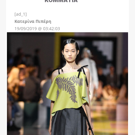
[ad_1]
Instagram
Kατερίνα Πιπέρη
19/09/2019 @ 03:42:03