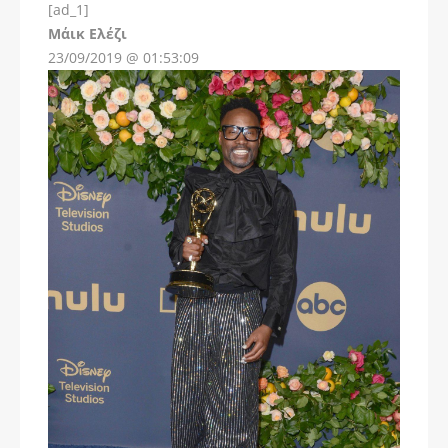
[ad_1]
Instagram
Μάικ Ελέζι
23/09/2019 @ 01:53:09