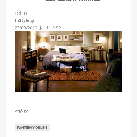
[ad_1]
InStyle.gr
23/09/2019 @ 11:18:52
Από το…
ΡΑΝΤΕΒΟΎ ONLINE