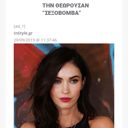
ΤΗΝ ΘΕΩΡΟΎΣΑΝ
“ΣΕΞΟΒΌΜΒΑ”
[ad_1]
InStyle.gr
20/09/2019 @ 11:37:46