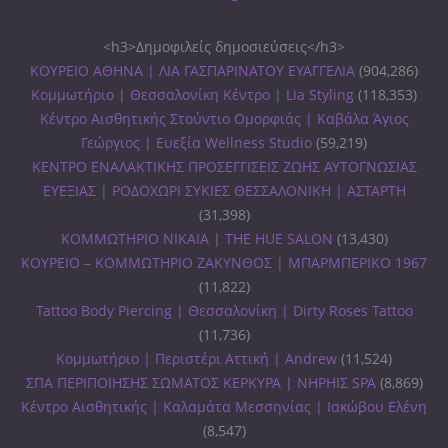
<h3>Δημοφιλείς δημοσιεύσεις</h3>
ΚΟΥΡΕΙΟ ΑΘΗΝΑ | ΛΙΑ ΓΑΣΠΑΡΙΝΑΤΟΥ ΕΥΑΓΓΕΛΙΑ
(904,286)
Κομμωτήριο | Θεσσαλονίκη Κέντρο | Lia Styling
(118,353)
Κέντρο Αισθητικής Στούντιο Ομορφιάς | Καβάλα Άγιος
Γεώργιος | Ευεξία Wellness Studio
(59,219)
ΚΕΝΤΡΟ ΕΝΑΛΑΚΤΙΚΗΣ ΠΡΟΣΕΓΓΙΣΕΙΣ ΖΩΗΣ ΑΥΤΟΓΝΩΣΙΑΣ
ΕΥΕΞΙΑΣ | ΡΟΔΟΧΩΡΙ ΣΥΚΙΕΣ ΘΕΣΣΑΛΟΝΙΚΗ | ΑΣΤΑΡΤΗ
(31,398)
ΚΟΜΜΩΤΗΡΙΟ ΝΙΚΑΙΑ | THE HUE SALON
(13,430)
ΚΟΥΡΕΙΟ – ΚΟΜΜΩΤΗΡΙΟ ΖΑΚΥΝΘΟΣ | ΜΠΑΡΜΠΕΡΙΚΟ 1967
(11,822)
Tattoo Body Piercing | Θεσσαλονίκη | Dirty Roses Tattoo
(11,736)
Κομμωτήριο | Περιστέρι Αττική | Andrew
(11,524)
ΣΠΑ ΠΕΡΙΠΟΙΗΣΗΣ ΣΩΜΑΤΟΣ ΚΕΡΚΥΡΑ | ΝΗΡΗΙΣ SPA
(8,869)
Κέντρο Αισθητικής | Καλαμάτα Μεσσηνίας | Ιακώβου Ελένη
(8,547)