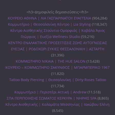
<h3>Δημοφιλείς δημοσιεύσεις</h3>
ΚΟΥΡΕΙΟ ΑΘΗΝΑ | ΛΙΑ ΓΑΣΠΑΡΙΝΑΤΟΥ ΕΥΑΓΓΕΛΙΑ
(904,284)
Κομμωτήριο | Θεσσαλονίκη Κέντρο | Lia Styling
(118,347)
Κέντρο Αισθητικής Στούντιο Ομορφιάς | Καβάλα Άγιος
Γεώργιος | Ευεξία Wellness Studio
(59,216)
ΚΕΝΤΡΟ ΕΝΑΛΑΚΤΙΚΗΣ ΠΡΟΣΕΓΓΙΣΕΙΣ ΖΩΗΣ ΑΥΤΟΓΝΩΣΙΑΣ
ΕΥΕΞΙΑΣ | ΡΟΔΟΧΩΡΙ ΣΥΚΙΕΣ ΘΕΣΣΑΛΟΝΙΚΗ | ΑΣΤΑΡΤΗ
(31,396)
ΚΟΜΜΩΤΗΡΙΟ ΝΙΚΑΙΑ | THE HUE SALON
(13,428)
ΚΟΥΡΕΙΟ – ΚΟΜΜΩΤΗΡΙΟ ΖΑΚΥΝΘΟΣ | ΜΠΑΡΜΠΕΡΙΚΟ 1967
(11,820)
Tattoo Body Piercing | Θεσσαλονίκη | Dirty Roses Tattoo
(11,734)
Κομμωτήριο | Περιστέρι Αττική | Andrew
(11,518)
ΣΠΑ ΠΕΡΙΠΟΙΗΣΗΣ ΣΩΜΑΤΟΣ ΚΕΡΚΥΡΑ | ΝΗΡΗΙΣ SPA
(8,865)
Κέντρο Αισθητικής | Καλαμάτα Μεσσηνίας | Ιακώβου Ελένη
(8,545)