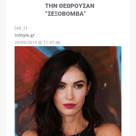
ΤΗΝ ΘΕΩΡΟΎΣΑΝ
“ΣΕΞΟΒΌΜΒΑ”
[ad_1]
InStyle.gr
20/09/2019 @ 11:37:46