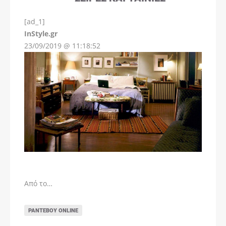
[ad_1]
InStyle.gr
23/09/2019 @ 11:18:52
Από το…
ΡΑΝΤΕΒΟΎ ONLINE