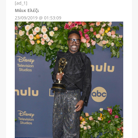
[ad_1]
Instagram
Μάικ Ελέζι
23/09/2019 @ 01:53:09