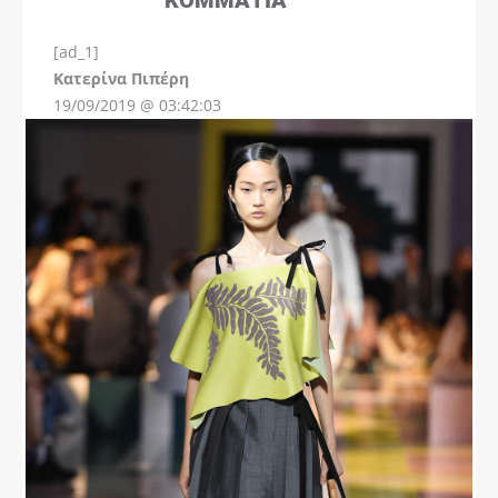
[ad_1]
Instagram
Kατερίνα Πιπέρη
19/09/2019 @ 03:42:03