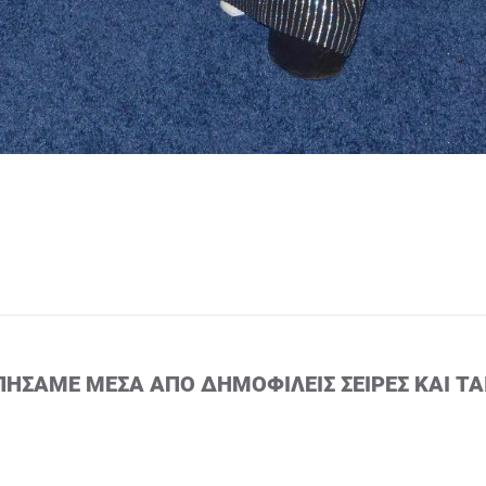
ΠΉΣΑΜΕ ΜΈΣΑ ΑΠΌ ΔΗΜΟΦΙΛΕΊΣ ΣΕΙΡΈΣ ΚΑΙ ΤΑ