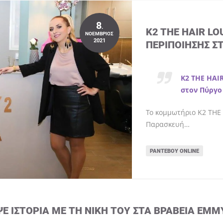
8
.
K2 THE HAIR L
ΝΟΈΜΒΡΙΟΣ
2021
ΠΕΡΙΠΟΊΗΣΗΣ Σ
K2 THE HAI
στον Πύργο
Το κομμωτήριο K2 THE 
Παρασκευή…
ΡΑΝΤΕΒΟΎ ONLINE
ΨΕ ΙΣΤΟΡΊΑ ΜΕ ΤΗ ΝΊΚΗ ΤΟΥ ΣΤΑ ΒΡΑΒΕΊΑ EMM