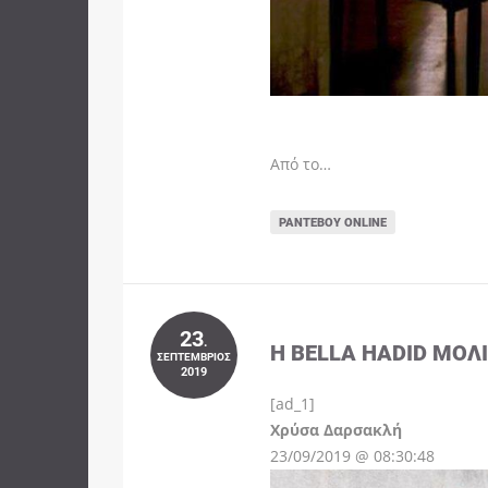
Από το…
ΡΑΝΤΕΒΟΎ ONLINE
23
.
Η BELLA HADID ΜΌΛ
ΣΕΠΤΈΜΒΡΙΟΣ
2019
[ad_1]
Instagram
Χρύσα Δαρσακλή
23/09/2019 @ 08:30:48