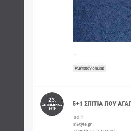
…
ΡΑΝΤΕΒΟΎ ONLINE
23
.
5+1 ΣΠΊΤΙΑ ΠΟΥ ΑΓΑ
ΣΕΠΤΈΜΒΡΙΟΣ
2019
[ad_1]
InStyle.gr