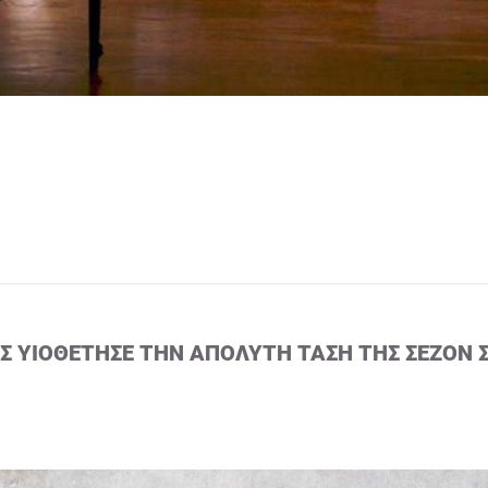
ΙΣ ΥΙΟΘΈΤΗΣΕ ΤΗΝ ΑΠΌΛΥΤΗ ΤΆΣΗ ΤΗΣ ΣΕΖΌΝ 