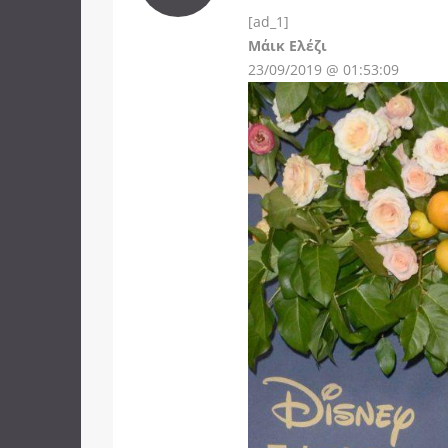
[ad_1]
Instagram
Μάικ Ελέζι
23/09/2019 @ 01:53:09