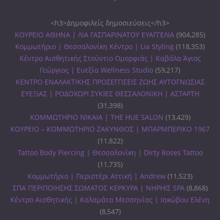
<h3>Δημοφιλείς δημοσιεύσεις</h3>
ΚΟΥΡΕΙΟ ΑΘΗΝΑ | ΛΙΑ ΓΑΣΠΑΡΙΝΑΤΟΥ ΕΥΑΓΓΕΛΙΑ
(904,285)
Κομμωτήριο | Θεσσαλονίκη Κέντρο | Lia Styling
(118,353)
Κέντρο Αισθητικής Στούντιο Ομορφιάς | Καβάλα Άγιος
Γεώργιος | Ευεξία Wellness Studio
(59,217)
ΚΕΝΤΡΟ ΕΝΑΛΑΚΤΙΚΗΣ ΠΡΟΣΕΓΓΙΣΕΙΣ ΖΩΗΣ ΑΥΤΟΓΝΩΣΙΑΣ
ΕΥΕΞΙΑΣ | ΡΟΔΟΧΩΡΙ ΣΥΚΙΕΣ ΘΕΣΣΑΛΟΝΙΚΗ | ΑΣΤΑΡΤΗ
(31,398)
ΚΟΜΜΩΤΗΡΙΟ ΝΙΚΑΙΑ | THE HUE SALON
(13,429)
ΚΟΥΡΕΙΟ – ΚΟΜΜΩΤΗΡΙΟ ΖΑΚΥΝΘΟΣ | ΜΠΑΡΜΠΕΡΙΚΟ 1967
(11,822)
Tattoo Body Piercing | Θεσσαλονίκη | Dirty Roses Tattoo
(11,735)
Κομμωτήριο | Περιστέρι Αττική | Andrew
(11,523)
ΣΠΑ ΠΕΡΙΠΟΙΗΣΗΣ ΣΩΜΑΤΟΣ ΚΕΡΚΥΡΑ | ΝΗΡΗΙΣ SPA
(8,868)
Κέντρο Αισθητικής | Καλαμάτα Μεσσηνίας | Ιακώβου Ελένη
(8,547)