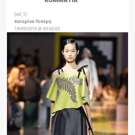
[ad_1]
Instagram
Kατερίνα Πιπέρη
19/09/2019 @ 03:42:03