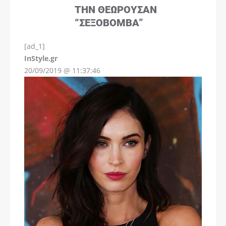
ΤΗΝ ΘΕΩΡΟΎΣΑΝ
“ΣΕΞΟΒΌΜΒΑ”
[ad_1]
InStyle.gr
20/09/2019 @ 11:37:46