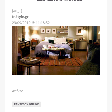
[ad_1]
InStyle.gr
23/09/2019 @ 11:18:52
Από το…
ΡΑΝΤΕΒΟΎ ONLINE