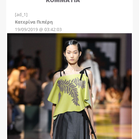
[ad_1]
Instagram
Kατερίνα Πιπέρη
19/09/2019 @ 03:42:03