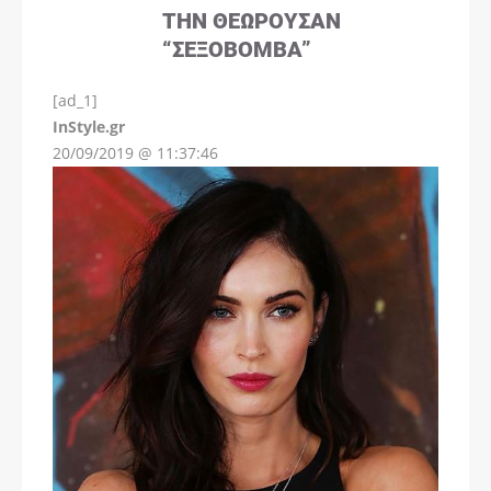
ΤΗΝ ΘΕΩΡΟΎΣΑΝ
“ΣΕΞΟΒΌΜΒΑ”
[ad_1]
InStyle.gr
20/09/2019 @ 11:37:46