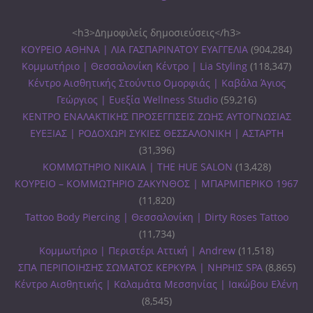
<h3>Δημοφιλείς δημοσιεύσεις</h3>
ΚΟΥΡΕΙΟ ΑΘΗΝΑ | ΛΙΑ ΓΑΣΠΑΡΙΝΑΤΟΥ ΕΥΑΓΓΕΛΙΑ
(904,284)
Κομμωτήριο | Θεσσαλονίκη Κέντρο | Lia Styling
(118,347)
Κέντρο Αισθητικής Στούντιο Ομορφιάς | Καβάλα Άγιος
Γεώργιος | Ευεξία Wellness Studio
(59,216)
ΚΕΝΤΡΟ ΕΝΑΛΑΚΤΙΚΗΣ ΠΡΟΣΕΓΓΙΣΕΙΣ ΖΩΗΣ ΑΥΤΟΓΝΩΣΙΑΣ
ΕΥΕΞΙΑΣ | ΡΟΔΟΧΩΡΙ ΣΥΚΙΕΣ ΘΕΣΣΑΛΟΝΙΚΗ | ΑΣΤΑΡΤΗ
(31,396)
ΚΟΜΜΩΤΗΡΙΟ ΝΙΚΑΙΑ | THE HUE SALON
(13,428)
ΚΟΥΡΕΙΟ – ΚΟΜΜΩΤΗΡΙΟ ΖΑΚΥΝΘΟΣ | ΜΠΑΡΜΠΕΡΙΚΟ 1967
(11,820)
Tattoo Body Piercing | Θεσσαλονίκη | Dirty Roses Tattoo
(11,734)
Κομμωτήριο | Περιστέρι Αττική | Andrew
(11,518)
ΣΠΑ ΠΕΡΙΠΟΙΗΣΗΣ ΣΩΜΑΤΟΣ ΚΕΡΚΥΡΑ | ΝΗΡΗΙΣ SPA
(8,865)
Κέντρο Αισθητικής | Καλαμάτα Μεσσηνίας | Ιακώβου Ελένη
(8,545)