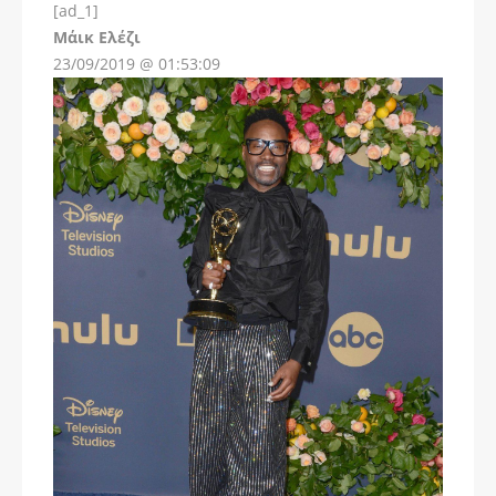
[ad_1]
Instagram
Μάικ Ελέζι
23/09/2019 @ 01:53:09