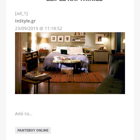
[ad_1]
InStyle.gr
23/09/2019 @ 11:18:52
Από το…
ΡΑΝΤΕΒΟΎ ONLINE