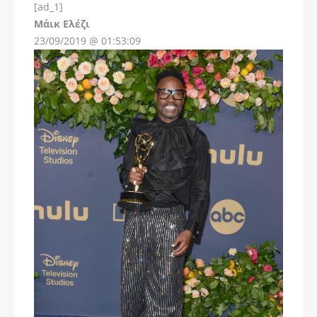
[ad_1]
Instagram
Μάικ Ελέζι
23/09/2019 @ 01:53:09