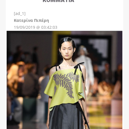
[ad_1]
Instagram
Kατερίνα Πιπέρη
19/09/2019 @ 03:42:03