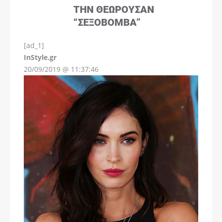
ΤΗΝ ΘΕΩΡΟΎΣΑΝ
“ΣΕΞΟΒΌΜΒΑ”
[ad_1]
InStyle.gr
20/09/2019 @ 11:37:46