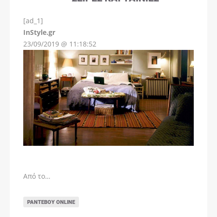
[ad_1]
InStyle.gr
23/09/2019 @ 11:18:52
Από το…
ΡΑΝΤΕΒΟΎ ONLINE