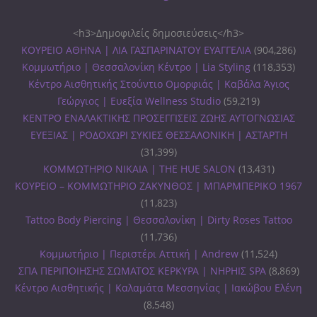
<h3>Δημοφιλείς δημοσιεύσεις</h3>
ΚΟΥΡΕΙΟ ΑΘΗΝΑ | ΛΙΑ ΓΑΣΠΑΡΙΝΑΤΟΥ ΕΥΑΓΓΕΛΙΑ
(904,286)
Κομμωτήριο | Θεσσαλονίκη Κέντρο | Lia Styling
(118,353)
Κέντρο Αισθητικής Στούντιο Ομορφιάς | Καβάλα Άγιος
Γεώργιος | Ευεξία Wellness Studio
(59,219)
ΚΕΝΤΡΟ ΕΝΑΛΑΚΤΙΚΗΣ ΠΡΟΣΕΓΓΙΣΕΙΣ ΖΩΗΣ ΑΥΤΟΓΝΩΣΙΑΣ
ΕΥΕΞΙΑΣ | ΡΟΔΟΧΩΡΙ ΣΥΚΙΕΣ ΘΕΣΣΑΛΟΝΙΚΗ | ΑΣΤΑΡΤΗ
(31,399)
ΚΟΜΜΩΤΗΡΙΟ ΝΙΚΑΙΑ | THE HUE SALON
(13,431)
ΚΟΥΡΕΙΟ – ΚΟΜΜΩΤΗΡΙΟ ΖΑΚΥΝΘΟΣ | ΜΠΑΡΜΠΕΡΙΚΟ 1967
(11,823)
Tattoo Body Piercing | Θεσσαλονίκη | Dirty Roses Tattoo
(11,736)
Κομμωτήριο | Περιστέρι Αττική | Andrew
(11,524)
ΣΠΑ ΠΕΡΙΠΟΙΗΣΗΣ ΣΩΜΑΤΟΣ ΚΕΡΚΥΡΑ | ΝΗΡΗΙΣ SPA
(8,869)
Κέντρο Αισθητικής | Καλαμάτα Μεσσηνίας | Ιακώβου Ελένη
(8,548)