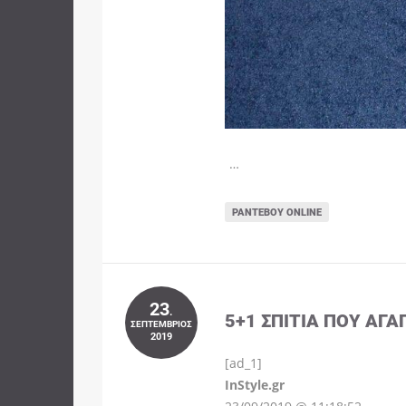
…
ΡΑΝΤΕΒΟΎ ONLINE
23
.
5+1 ΣΠΊΤΙΑ ΠΟΥ ΑΓΑ
ΣΕΠΤΈΜΒΡΙΟΣ
2019
[ad_1]
InStyle.gr