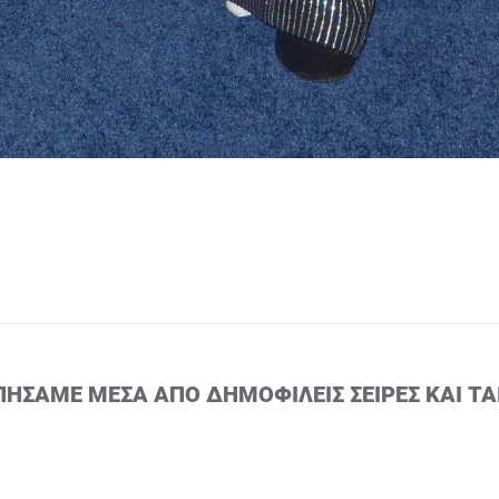
ΠΉΣΑΜΕ ΜΈΣΑ ΑΠΌ ΔΗΜΟΦΙΛΕΊΣ ΣΕΙΡΈΣ ΚΑΙ ΤΑ