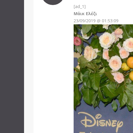
[ad_1]
Instagram
Μάικ Ελέζι
23/09/2019 @ 01:53:09