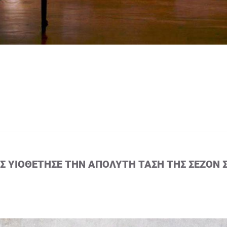
ΙΣ ΥΙΟΘΈΤΗΣΕ ΤΗΝ ΑΠΌΛΥΤΗ ΤΆΣΗ ΤΗΣ ΣΕΖΌΝ 