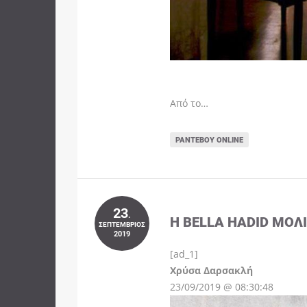
Από το…
ΡΑΝΤΕΒΟΎ ONLINE
23
.
Η BELLA HADID ΜΌΛ
ΣΕΠΤΈΜΒΡΙΟΣ
2019
[ad_1]
Instagram
Χρύσα Δαρσακλή
23/09/2019 @ 08:30:48