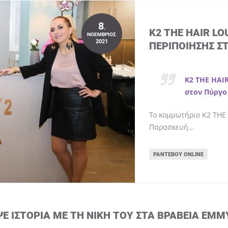
8
.
K2 THE HAIR L
ΝΟΈΜΒΡΙΟΣ
2021
ΠΕΡΙΠΟΊΗΣΗΣ Σ
K2 THE HAI
στον Πύργο
Το κομμωτήριο K2 THE 
Παρασκευή…
ΡΑΝΤΕΒΟΎ ONLINE
ΨΕ ΙΣΤΟΡΊΑ ΜΕ ΤΗ ΝΊΚΗ ΤΟΥ ΣΤΑ ΒΡΑΒΕΊΑ EMM