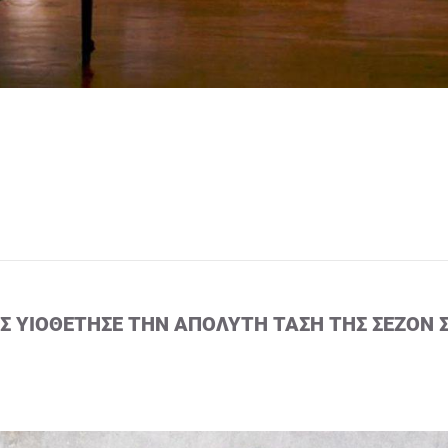
ΙΣ ΥΙΟΘΈΤΗΣΕ ΤΗΝ ΑΠΌΛΥΤΗ ΤΆΣΗ ΤΗΣ ΣΕΖΌΝ 