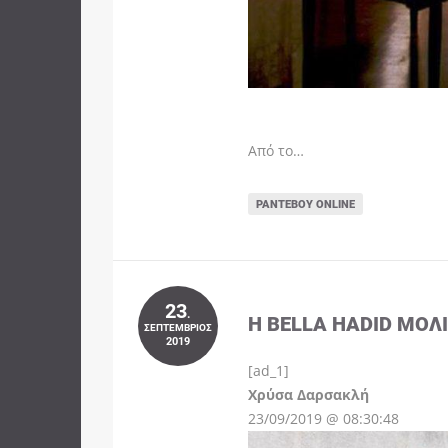
Από το…
ΡΑΝΤΕΒΟΎ ONLINE
23
.
Η BELLA HADID ΜΌΛ
ΣΕΠΤΈΜΒΡΙΟΣ
2019
[ad_1]
Instagram
Χρύσα Δαρσακλή
23/09/2019 @ 08:30:48