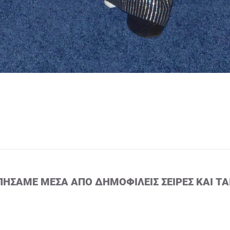
ΠΉΣΑΜΕ ΜΈΣΑ ΑΠΌ ΔΗΜΟΦΙΛΕΊΣ ΣΕΙΡΈΣ ΚΑΙ ΤΑ