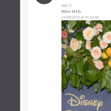
[ad_1]
Instagram
Μάικ Ελέζι
23/09/2019 @ 01:53:09