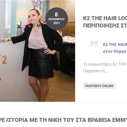
8
.
K2 THE HAIR L
ΝΟΈΜΒΡΙΟΣ
2021
ΠΕΡΙΠΟΊΗΣΗΣ Σ
K2 THE HAI
στον Πύργο
Το κομμωτήριο K2 THE 
Παρασκευή…
ΡΑΝΤΕΒΟΎ ONLINE
ΨΕ ΙΣΤΟΡΊΑ ΜΕ ΤΗ ΝΊΚΗ ΤΟΥ ΣΤΑ ΒΡΑΒΕΊΑ EMM