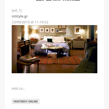
[ad_1]
InStyle.gr
23/09/2019 @ 11:18:52
Από το…
ΡΑΝΤΕΒΟΎ ONLINE