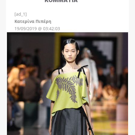
[ad_1]
Instagram
Kατερίνα Πιπέρη
19/09/2019 @ 03:42:03