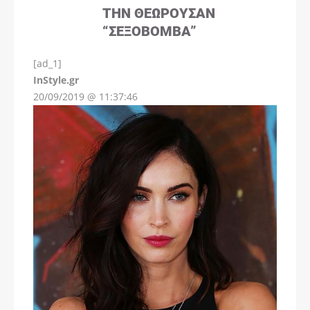
ΤΗΝ ΘΕΩΡΟΎΣΑΝ
“ΣΕΞΟΒΌΜΒΑ”
[ad_1]
InStyle.gr
20/09/2019 @ 11:37:46