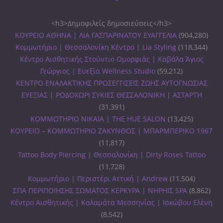
<h3>Δημοφιλείς δημοσιεύσεις</h3>
ΚΟΥΡΕΙΟ ΑΘΗΝΑ | ΛΙΑ ΓΑΣΠΑΡΙΝΑΤΟΥ ΕΥΑΓΓΕΛΙΑ
(904,280)
Κομμωτήριο | Θεσσαλονίκη Κέντρο | Lia Styling
(118,344)
Κέντρο Αισθητικής Στούντιο Ομορφιάς | Καβάλα Άγιος
Γεώργιος | Ευεξία Wellness Studio
(59,212)
ΚΕΝΤΡΟ ΕΝΑΛΑΚΤΙΚΗΣ ΠΡΟΣΕΓΓΙΣΕΙΣ ΖΩΗΣ ΑΥΤΟΓΝΩΣΙΑΣ
ΕΥΕΞΙΑΣ | ΡΟΔΟΧΩΡΙ ΣΥΚΙΕΣ ΘΕΣΣΑΛΟΝΙΚΗ | ΑΣΤΑΡΤΗ
(31,391)
ΚΟΜΜΩΤΗΡΙΟ ΝΙΚΑΙΑ | THE HUE SALON
(13,425)
ΚΟΥΡΕΙΟ – ΚΟΜΜΩΤΗΡΙΟ ΖΑΚΥΝΘΟΣ | ΜΠΑΡΜΠΕΡΙΚΟ 1967
(11,817)
Tattoo Body Piercing | Θεσσαλονίκη | Dirty Roses Tattoo
(11,728)
Κομμωτήριο | Περιστέρι Αττική | Andrew
(11,504)
ΣΠΑ ΠΕΡΙΠΟΙΗΣΗΣ ΣΩΜΑΤΟΣ ΚΕΡΚΥΡΑ | ΝΗΡΗΙΣ SPA
(8,862)
Κέντρο Αισθητικής | Καλαμάτα Μεσσηνίας | Ιακώβου Ελένη
(8,542)