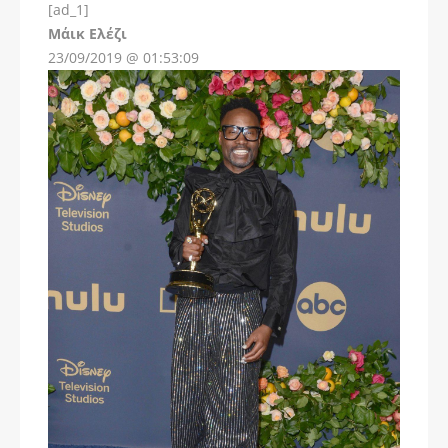
[ad_1]
Instagram
Μάικ Ελέζι
23/09/2019 @ 01:53:09