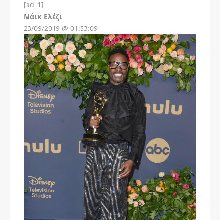
[ad_1]
Instagram
Μάικ Ελέζι
23/09/2019 @ 01:53:09