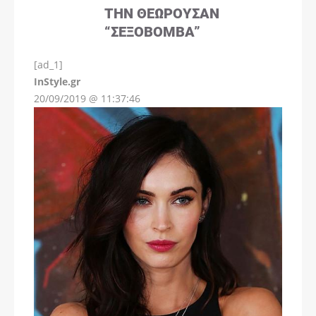
ΤΗΝ ΘΕΩΡΟΎΣΑΝ
“ΣΕΞΟΒΌΜΒΑ”
[ad_1]
InStyle.gr
20/09/2019 @ 11:37:46