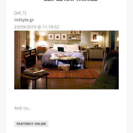
[ad_1]
InStyle.gr
23/09/2019 @ 11:18:52
Από το…
ΡΑΝΤΕΒΟΎ ONLINE