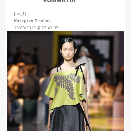
[ad_1]
Instagram
Kατερίνα Πιπέρη
19/09/2019 @ 03:42:03