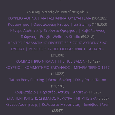
<h3>Δημοφιλείς δημοσιεύσεις</h3>
ΚΟΥΡΕΙΟ ΑΘΗΝΑ | ΛΙΑ ΓΑΣΠΑΡΙΝΑΤΟΥ ΕΥΑΓΓΕΛΙΑ
(904,285)
Κομμωτήριο | Θεσσαλονίκη Κέντρο | Lia Styling
(118,353)
Κέντρο Αισθητικής Στούντιο Ομορφιάς | Καβάλα Άγιος
Γεώργιος | Ευεξία Wellness Studio
(59,218)
ΚΕΝΤΡΟ ΕΝΑΛΑΚΤΙΚΗΣ ΠΡΟΣΕΓΓΙΣΕΙΣ ΖΩΗΣ ΑΥΤΟΓΝΩΣΙΑΣ
ΕΥΕΞΙΑΣ | ΡΟΔΟΧΩΡΙ ΣΥΚΙΕΣ ΘΕΣΣΑΛΟΝΙΚΗ | ΑΣΤΑΡΤΗ
(31,398)
ΚΟΜΜΩΤΗΡΙΟ ΝΙΚΑΙΑ | THE HUE SALON
(13,429)
ΚΟΥΡΕΙΟ – ΚΟΜΜΩΤΗΡΙΟ ΖΑΚΥΝΘΟΣ | ΜΠΑΡΜΠΕΡΙΚΟ 1967
(11,822)
Tattoo Body Piercing | Θεσσαλονίκη | Dirty Roses Tattoo
(11,736)
Κομμωτήριο | Περιστέρι Αττική | Andrew
(11,523)
ΣΠΑ ΠΕΡΙΠΟΙΗΣΗΣ ΣΩΜΑΤΟΣ ΚΕΡΚΥΡΑ | ΝΗΡΗΙΣ SPA
(8,868)
Κέντρο Αισθητικής | Καλαμάτα Μεσσηνίας | Ιακώβου Ελένη
(8,547)