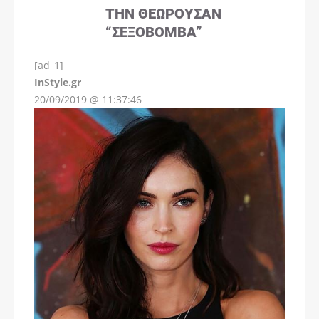
ΤΗΝ ΘΕΩΡΟΎΣΑΝ
“ΣΕΞΟΒΌΜΒΑ”
[ad_1]
InStyle.gr
20/09/2019 @ 11:37:46