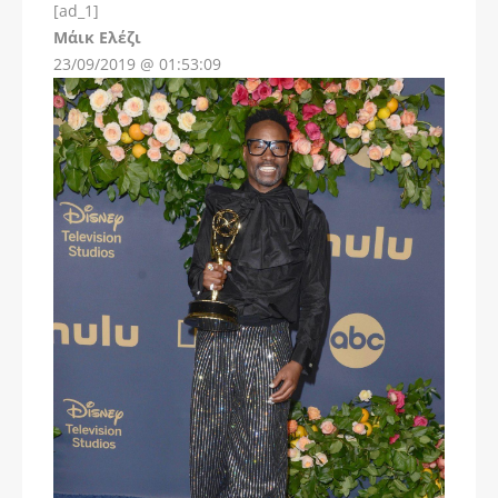
[ad_1]
Instagram
Μάικ Ελέζι
23/09/2019 @ 01:53:09