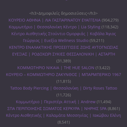
<h3>Δημοφιλείς δημοσιεύσεις</h3>
ΚΟΥΡΕΙΟ ΑΘΗΝΑ | ΛΙΑ ΓΑΣΠΑΡΙΝΑΤΟΥ ΕΥΑΓΓΕΛΙΑ
(904,279)
Κομμωτήριο | Θεσσαλονίκη Κέντρο | Lia Styling
(118,342)
Κέντρο Αισθητικής Στούντιο Ομορφιάς | Καβάλα Άγιος
Γεώργιος | Ευεξία Wellness Studio
(59,211)
ΚΕΝΤΡΟ ΕΝΑΛΑΚΤΙΚΗΣ ΠΡΟΣΕΓΓΙΣΕΙΣ ΖΩΗΣ ΑΥΤΟΓΝΩΣΙΑΣ
ΕΥΕΞΙΑΣ | ΡΟΔΟΧΩΡΙ ΣΥΚΙΕΣ ΘΕΣΣΑΛΟΝΙΚΗ | ΑΣΤΑΡΤΗ
(31,389)
ΚΟΜΜΩΤΗΡΙΟ ΝΙΚΑΙΑ | THE HUE SALON
(13,422)
ΚΟΥΡΕΙΟ – ΚΟΜΜΩΤΗΡΙΟ ΖΑΚΥΝΘΟΣ | ΜΠΑΡΜΠΕΡΙΚΟ 1967
(11,815)
Tattoo Body Piercing | Θεσσαλονίκη | Dirty Roses Tattoo
(11,726)
Κομμωτήριο | Περιστέρι Αττική | Andrew
(11,494)
ΣΠΑ ΠΕΡΙΠΟΙΗΣΗΣ ΣΩΜΑΤΟΣ ΚΕΡΚΥΡΑ | ΝΗΡΗΙΣ SPA
(8,861)
Κέντρο Αισθητικής | Καλαμάτα Μεσσηνίας | Ιακώβου Ελένη
(8,541)