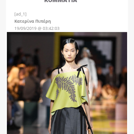
[ad_1]
Instagram
Kατερίνα Πιπέρη
19/09/2019 @ 03:42:03