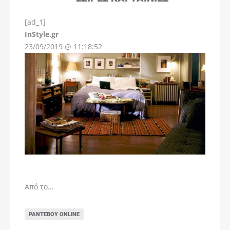
[ad_1]
InStyle.gr
23/09/2019 @ 11:18:52
Από το…
ΡΑΝΤΕΒΟΎ ONLINE